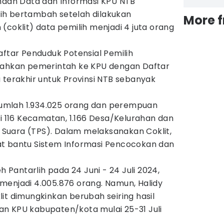
anaan Data dan Informasi KPU NTB
ih bertambah setelah dilakukan
More 
(coklit) data pemilih menjadi 4 juta orang
aftar Penduduk Potensial Pemilih
rahkan pemerintah ke KPU dengan Daftar
 terakhir untuk Provinsi NTB sebanyak
ejumlah 1.934.025 orang dan perempuan
di 116 Kecamatan, 1.166 Desa/Kelurahan dan
Suara (TPS). Dalam melaksanakan Coklit,
t bantu Sistem Informasi Pencocokan dan
h Pantarlih pada 24 Juni - 24 Juli 2024,
menjadi 4.005.876 orang. Namun, Halidy
it dimungkinkan berubah seiring hasil
n KPU kabupaten/kota mulai 25-31 Juli