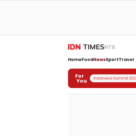
NTB
Home
Food
News
Sport
Travel
For
Indonesia Summit 202
You