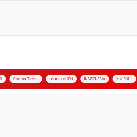
6
Soccer Times
Iklanin di IDN
INSIDENESIA
Yuk Pilih !