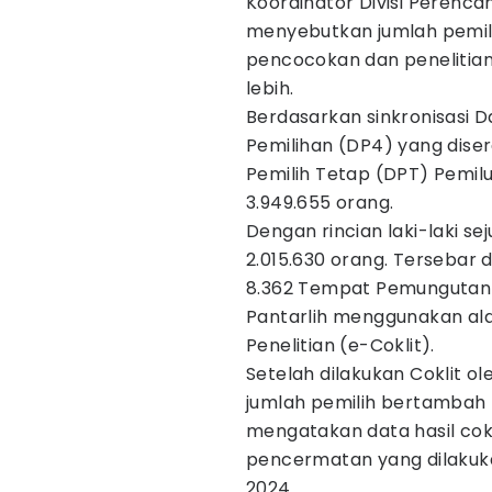
Koordinator Divisi Perenc
menyebutkan jumlah pemil
pencocokan dan penelitian 
lebih.
Berdasarkan sinkronisasi D
Pemilihan (DP4) yang dise
Pemilih Tetap (DPT) Pemilu
3.949.655 orang.
Dengan rincian laki-laki s
2.015.630 orang. Tersebar 
8.362 Tempat Pemungutan 
Pantarlih menggunakan ala
Penelitian (e-Coklit).
Setelah dilakukan Coklit ole
jumlah pemilih bertambah 
mengatakan data hasil cokl
pencermatan yang dilakuka
2024.