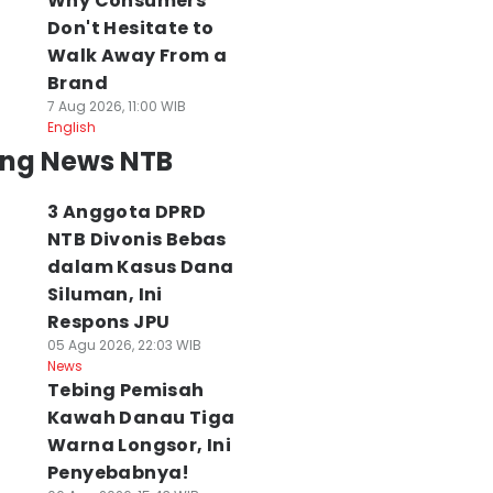
Why Consumers
Don't Hesitate to
Walk Away From a
Brand
7 Aug 2026, 11:00 WIB
English
ing News NTB
3 Anggota DPRD
NTB Divonis Bebas
dalam Kasus Dana
Siluman, Ini
Respons JPU
05 Agu 2026, 22:03 WIB
News
Tebing Pemisah
Kawah Danau Tiga
Warna Longsor, Ini
Penyebabnya!