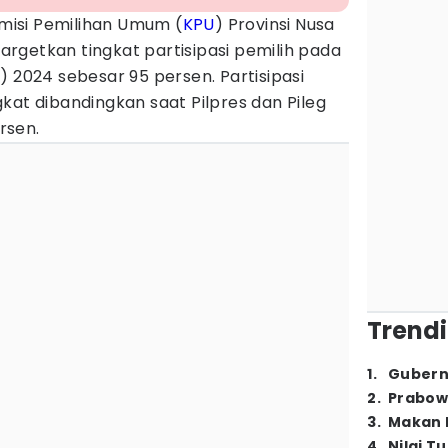
misi Pemilihan Umum (
KPU
) Provinsi Nusa
rgetkan tingkat partisipasi pemilih pada
) 2024 sebesar 95 persen. Partisipasi
kat dibandingkan saat Pilpres dan Pileg
rsen.
Trendi
1
.
Gubern
2
.
Prabow
3
.
Makan B
4
.
Nilai T