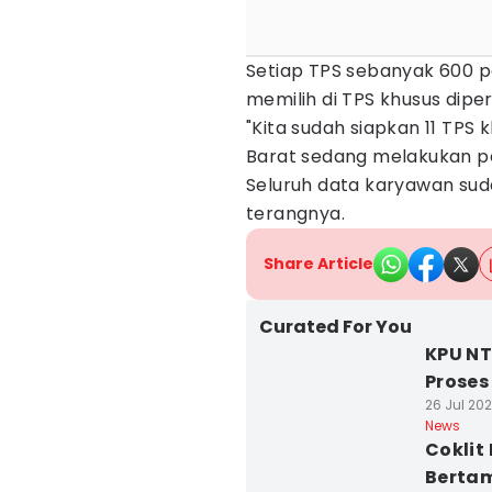
Setiap TPS sebanyak 600 pe
memilih di TPS khusus diper
"Kita sudah siapkan 11 TPS 
Barat sedang melakukan pe
Seluruh data karyawan sud
terangnya.
Share Article
Curated For You
KPU NT
Proses
26 Jul 202
News
Coklit
Bertam