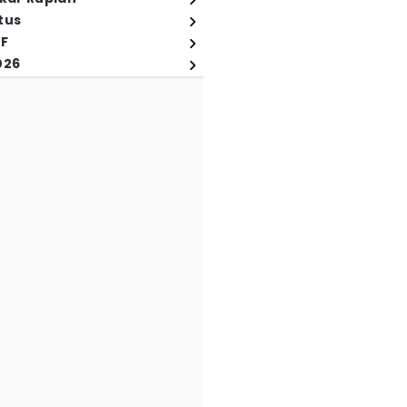
tus
FF
026