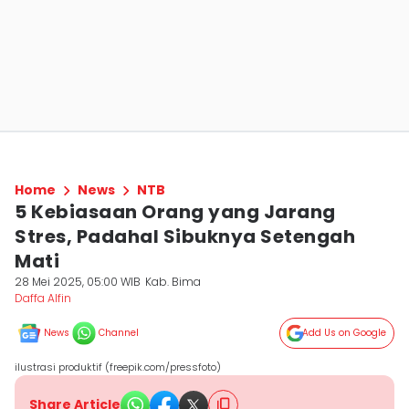
Home
News
NTB
5 Kebiasaan Orang yang Jarang
Stres, Padahal Sibuknya Setengah
Mati
28 Mei 2025, 05:00 WIB
Kab. Bima
Daffa Alfin
News
Channel
Add Us on Google
ilustrasi produktif (freepik.com/pressfoto)
Share Article