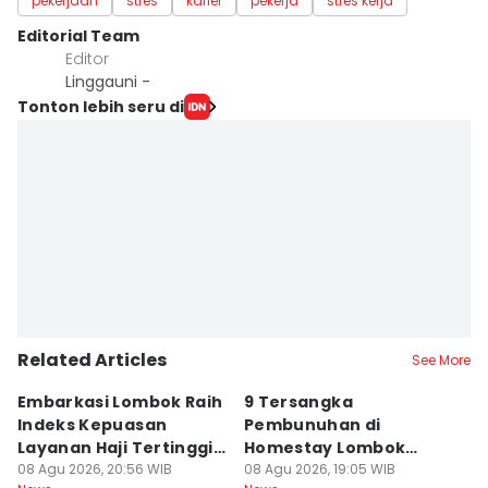
pekerjaan
stres
karier
pekerja
stres kerja
Editorial Team
Editor
Linggauni -
Tonton lebih seru di
Related Articles
See More
Embarkasi Lombok Raih
9 Tersangka
J
Indeks Kepuasan
Pembunuhan di
d
Layanan Haji Tertinggi
Homestay Lombok
B
Nasional
08 Agu 2026, 20:56 WIB
Barat Dilimpahkan ke
08 Agu 2026, 19:05 WIB
2
08