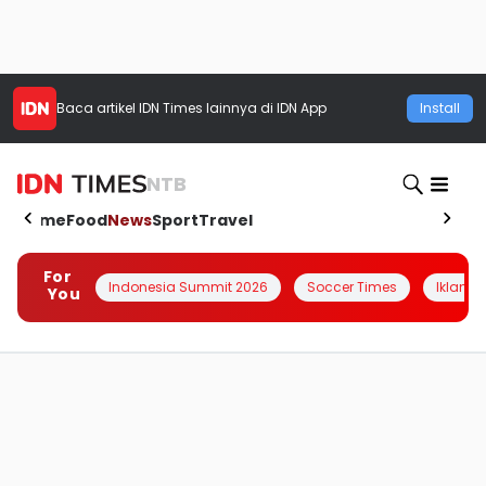
Baca artikel
IDN Times
lainnya di IDN App
Install
NTB
Home
Food
News
Sport
Travel
For
Indonesia Summit 2026
Soccer Times
Iklanin 
You