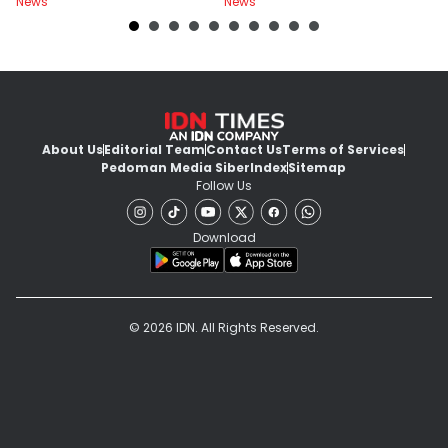
News
News
Ne
Jaksa
About Us
Editorial Team
Contact Us
Terms of Services
Pedoman Media Siber
Index
Sitemap
Follow Us
Download
© 2026 IDN. All Rights Reserved.