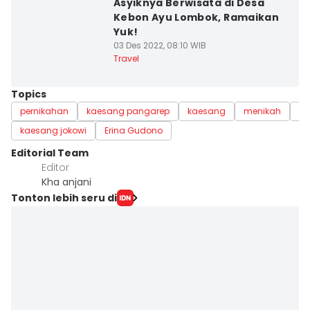
Asyiknya Berwisata di Desa
Kebon Ayu Lombok, Ramaikan
Yuk!
03 Des 2022, 08:10 WIB
Travel
Topics
pernikahan
kaesang pangarep
kaesang
menikah
pr
kaesang jokowi
Erina Gudono
Editorial Team
Editor
Kha anjani
Tonton lebih seru di