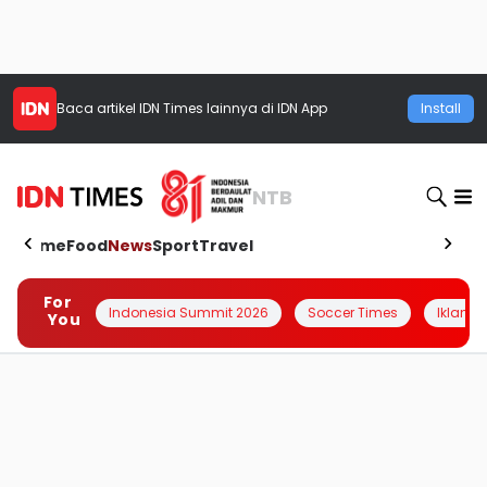
Baca artikel
IDN Times
lainnya di IDN App
Install
NTB
Home
Food
News
Sport
Travel
For
Indonesia Summit 2026
Soccer Times
Iklanin 
You