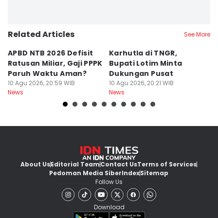
Related Articles
See More
APBD NTB 2026 Defisit
Karhutla di TNGR,
E
Ratusan Miliar, Gaji PPPK
Bupati Lotim Minta
M
Paruh Waktu Aman?
Dukungan Pusat
H
10 Agu 2026, 20:59 WIB
10 Agu 2026, 20:21 WIB
L
10
News
News
Ne
About Us
Editorial Team
Contact Us
Terms of Services
Pedoman Media Siber
Index
Sitemap
Follow Us
Download