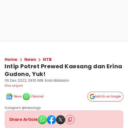
Home
News
NTB
Intip Potret Prewed Kaesang dan Erina
Gudono, Yuk!
06 Des 2022, 08:15 WIB
Kota Mataram
Kha anjani
News
Channel
Add Us on Google
Instagram @kaesangp
Share Article