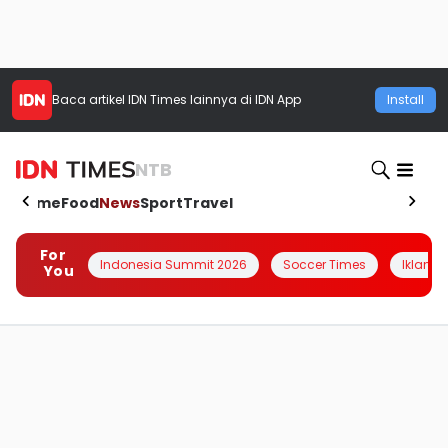
Baca artikel
IDN Times
lainnya di IDN App
Install
NTB
Home
Food
News
Sport
Travel
For
Indonesia Summit 2026
Soccer Times
Iklanin 
You