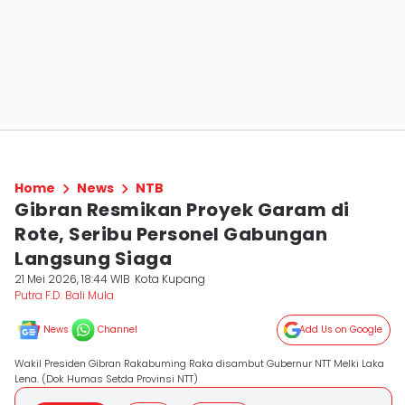
Home
News
NTB
Gibran Resmikan Proyek Garam di
Rote, Seribu Personel Gabungan
Langsung Siaga
21 Mei 2026, 18:44 WIB
Kota Kupang
Putra F.D. Bali Mula
News
Channel
Add Us on Google
Wakil Presiden Gibran Rakabuming Raka disambut Gubernur NTT Melki Laka
Lena. (Dok Humas Setda Provinsi NTT)