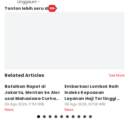
Linggauni -
Tonton lebih seru di
Related Articles
See More
Batalkan Rapat di
Embarkasi Lombok Raih
9
Jakarta, Mentan ke Alor
Indeks Kepuasan
P
usai Mahasiswa Curhat
Layanan Haji Tertinggi
H
Beras Mahal
09 Agu 2026, 17:53 WIB
Nasional
08 Agu 2026, 20:56 WIB
B
08
News
News
Ne
J