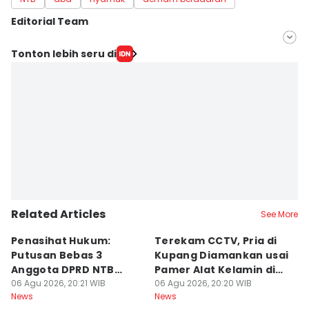
Editorial Team
Editor
Tonton lebih seru di
Linggauni -
Editor
Muhammad Nasir
Related Articles
See More
Penasihat Hukum:
Terekam CCTV, Pria di
K
Putusan Bebas 3
Kupang Diamankan usai
B
Anggota DPRD NTB
Pamer Alat Kelamin di
A
Bersifat Final
06 Agu 2026, 20:21 WIB
Kios
06 Agu 2026, 20:20 WIB
06
News
News
Ne