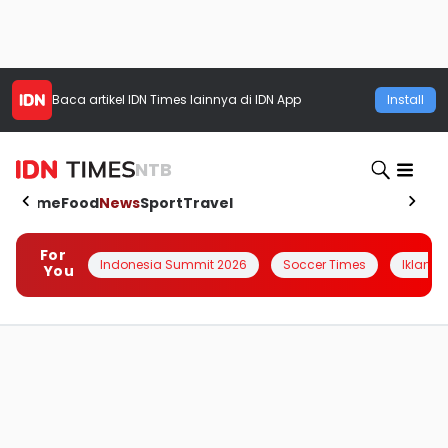
Baca artikel
IDN Times
lainnya di IDN App
Install
NTB
Home
Food
News
Sport
Travel
For
Indonesia Summit 2026
Soccer Times
Iklanin 
You