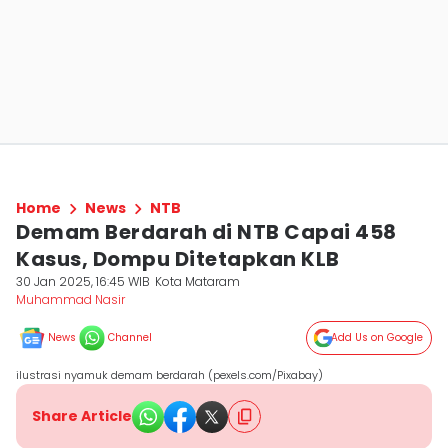
Home
News
NTB
Demam Berdarah di NTB Capai 458
Kasus, Dompu Ditetapkan KLB
30 Jan 2025, 16:45 WIB
Kota Mataram
Muhammad Nasir
News
Channel
Add Us on Google
ilustrasi nyamuk demam berdarah (pexels.com/Pixabay)
Share Article