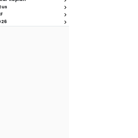
tus
FF
026