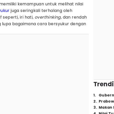
memiliki kemampuan untuk melihat nilai
yukur
juga seringkali terhalang oleh
eperti, iri hati,
overthinking
, dan rendah
ing lupa bagaimana cara bersyukur dengan
Trendi
1
.
Gubern
2
.
Prabow
3
.
Makan B
4
.
Nilai T