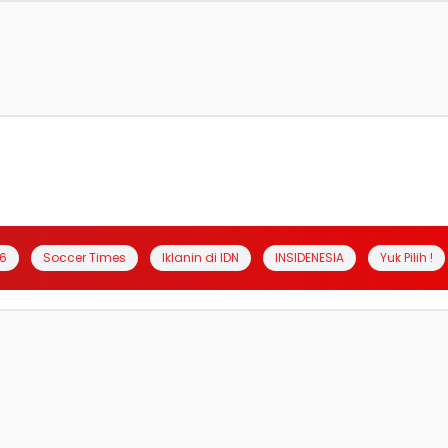
6
Soccer Times
Iklanin di IDN
INSIDENESIA
Yuk Pilih !