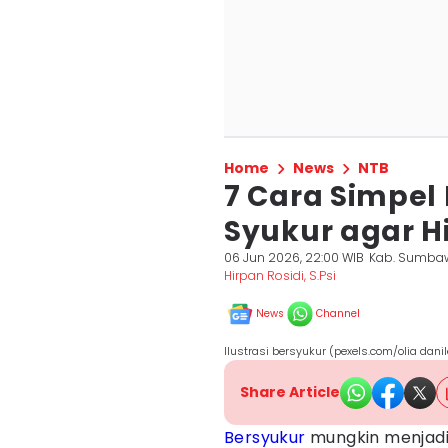
Home
News
NTB
7 Cara Simpel
Syukur agar H
06 Jun 2026, 22:00 WIB
Kab. Sumba
Hirpan Rosidi, S.Psi
News
Channel
Ilustrasi bersyukur (pexels.com/olia danil
Share Article
Bersyukur
mungkin menjadi 