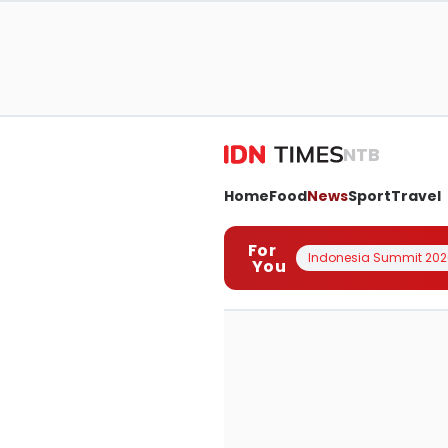
NTB
Home
Food
News
Sport
Travel
For
Indonesia Summit 202
You