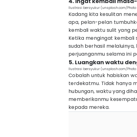
4. Ingat kembali masa
Ilustrasi bersyukur (unsplash.com/Photo
‍Kadang kita kesulitan men
apa, pelan-pelan tumbuhk
kembali waktu sulit yang p
Ketika mengingat kembali s
sudah berhasil melaluinya
perjuanganmu selama ini pa
5. Luangkan waktu den
Ilustrasi bersyukur (unsplash.com/Photo 
Cobalah untuk habiskan w
terdekatmu. Tidak hanya m
hubungan, waktu yang dih
memberikanmu kesempatan
kepada mereka.