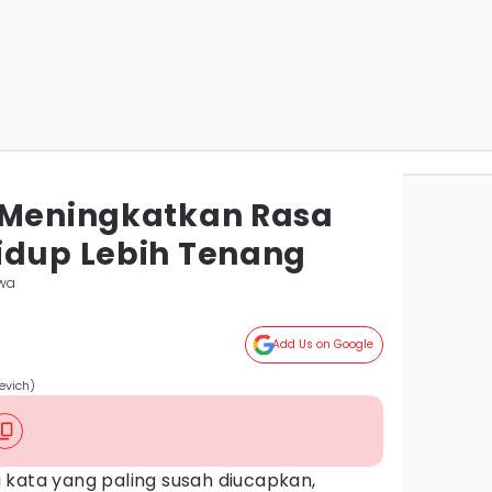
 Meningkatkan Rasa
idup Lebih Tenang
wa
Add Us on Google
evich)
kata yang paling susah diucapkan,