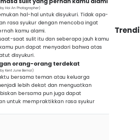
-masa sulit yang pernah kamu alami
 by Hoi An Photographer)
emukan hal-hal untuk disyukuri. Tidak apa-
an rasa syukur dengan mencoba ingat
Trend
ernah kamu alami.
aat-saat sulit itu dan seberapa jauh kamu
, kamu pun dapat menyadari bahwa atas
tut disyukuri.
gan orang-orang terdekat
by Kent June Bernal)
aktu bersama teman atau keluarga
enjadi lebih dekat dan menguatkan
abiskan bersama pun juga dapat
 untuk mempraktikkan rasa syukur