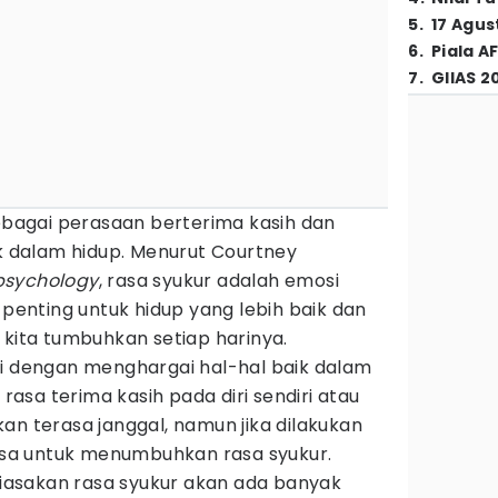
5
.
17 Agus
6
.
Piala A
7
.
GIIAS 2
sebagai perasaan berterima kasih dan
ik dalam hidup. Menurut Courtney
 psychology
, rasa syukur adalah emosi
 penting untuk hidup yang lebih baik dan
 kita tumbuhkan setiap harinya.
ai dengan menghargai hal-hal baik dalam
sa terima kasih pada diri sendiri atau
an terasa janggal, namun jika dilakukan
iasa untuk menumbuhkan rasa syukur.
asakan rasa syukur akan ada banyak