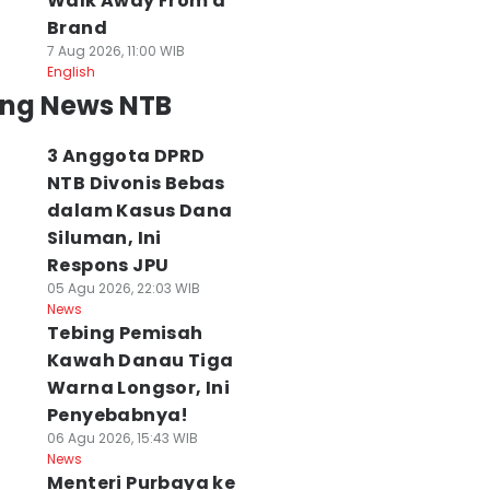
Walk Away From a
Brand
7 Aug 2026, 11:00 WIB
English
ing News NTB
3 Anggota DPRD
NTB Divonis Bebas
dalam Kasus Dana
Siluman, Ini
Respons JPU
05 Agu 2026, 22:03 WIB
News
Tebing Pemisah
Kawah Danau Tiga
Warna Longsor, Ini
Penyebabnya!
06 Agu 2026, 15:43 WIB
News
Menteri Purbaya ke