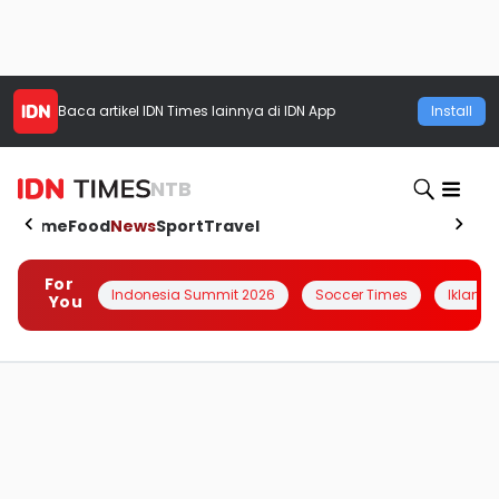
Baca artikel
IDN Times
lainnya di IDN App
Install
NTB
Home
Food
News
Sport
Travel
For
Indonesia Summit 2026
Soccer Times
Iklanin 
You