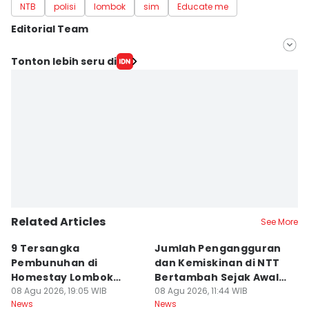
NTB
polisi
lombok
sim
Educate me
Editorial Team
Editor
Tonton lebih seru di
Linggauni -
Editor
Muhammad Nasir
Related Articles
See More
9 Tersangka
Jumlah Pengangguran
T
Pembunuhan di
dan Kemiskinan di NTT
B
Homestay Lombok
Bertambah Sejak Awal
B
Barat Dilimpahkan ke
08 Agu 2026, 19:05 WIB
2026
08 Agu 2026, 11:44 WIB
A
08
News
News
Ne
Jaksa