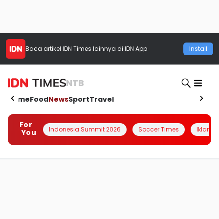
Baca artikel
IDN Times
lainnya di IDN App
Install
NTB
Home
Food
News
Sport
Travel
For
Indonesia Summit 2026
Soccer Times
Iklanin 
You