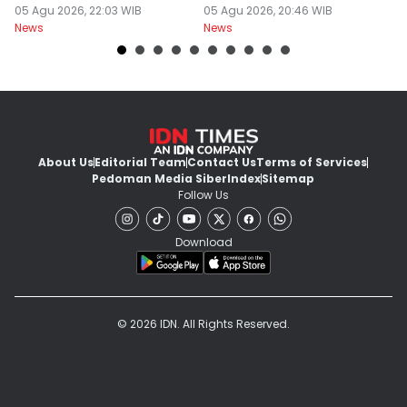
Respons JPU
05 Agu 2026, 22:03 WIB
Siluman DPRD NTB
05 Agu 2026, 20:46 WIB
K
05
News
News
Ne
About Us
Editorial Team
Contact Us
Terms of Services
Pedoman Media Siber
Index
Sitemap
Follow Us
Download
© 2026 IDN. All Rights Reserved.