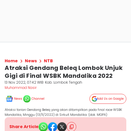
Home
News
NTB
Atraksi Gendang Beleq Lombok Unjuk
Gigi di Final WSBK Mandalika 2022
13 Nov 2022, 07:42 WIB
Kab. Lombok Tengah
Muhammad Nasir
News
Channel
Add Us on Google
Atraksi tarian Gendang Beleq yang akan ditampilkan pada final race WSBK
Mandalika, Minggu (13/11/2022) di Sirkuit Mandalika. (dok. MGPA)
Share Article