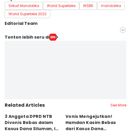
Sirkuit Mandalika
World Superbike
WSBK
mandalika
World Superbike 2022
Editorial Team
Editor
Tonton lebih seru di
Linggauni -
Editor
Muhammad Nasir
Related Articles
See More
3 Anggota DPRD NTB
Vonis Mengejutkan!
A
Divonis Bebas dalam
Hamdan Kasim Bebas
di
Kasus Dana Siluman, Ini
dari Kasus Dana
D