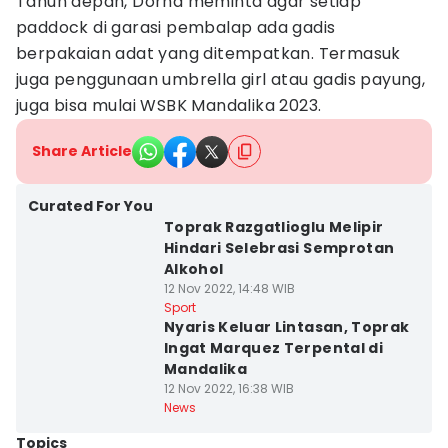
Tahun depan, Dorna meminta agar setiap
paddock di garasi pembalap ada gadis
berpakaian adat yang ditempatkan. Termasuk
juga penggunaan umbrella girl atau gadis payung,
juga bisa mulai WSBK Mandalika 2023.
Share Article
Curated For You
Toprak Razgatlioglu Melipir
Hindari Selebrasi Semprotan
Alkohol
12 Nov 2022, 14:48 WIB
Sport
Nyaris Keluar Lintasan, Toprak
Ingat Marquez Terpental di
Mandalika
12 Nov 2022, 16:38 WIB
News
Topics