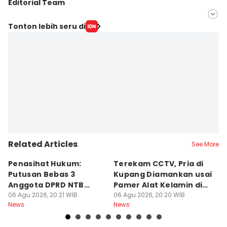
Editorial Team
Editor
Tonton lebih seru di
Linggauni -
Editor
Muhammad Nasir
Related Articles
See More
Penasihat Hukum:
Terekam CCTV, Pria di
K
Putusan Bebas 3
Kupang Diamankan usai
B
Anggota DPRD NTB
Pamer Alat Kelamin di
A
Bersifat Final
06 Agu 2026, 20:21 WIB
Kios
06 Agu 2026, 20:20 WIB
06
News
News
Ne