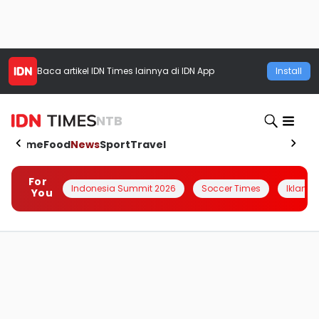
Baca artikel
IDN Times
lainnya di IDN App
Install
NTB
Home
Food
News
Sport
Travel
For
Indonesia Summit 2026
Soccer Times
Iklanin 
You