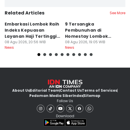
Related Articles
See More
Embarkasi Lombok Raih
9 Tersangka
J
Indeks Kepuasan
Pembunuhan di
d
Layanan Haji Tertinggi
Homestay Lombok
B
Nasional
08 Agu 2026, 20:56 WIB
Barat Dilimpahkan ke
08 Agu 2026, 19:05 WIB
2
08
News
News
Ne
Jaksa
About Us
Editorial Team
Contact Us
Terms of Services
Pedoman Media Siber
Index
Sitemap
Follow Us
Download