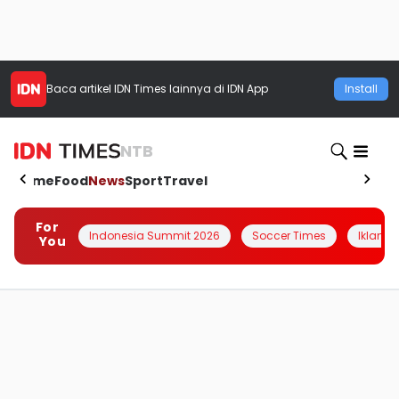
Baca artikel
IDN Times
lainnya di IDN App
Install
NTB
Home
Food
News
Sport
Travel
For
Indonesia Summit 2026
Soccer Times
Iklanin 
You