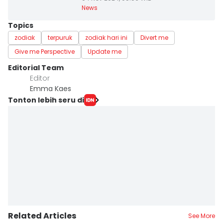
News
Topics
zodiak
terpuruk
zodiak hari ini
Divert me
Give me Perspective
Update me
Editorial Team
Editor
Emma Kaes
Tonton lebih seru di
Related Articles
See More