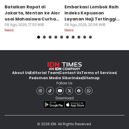
Batalkan Rapat di
Embarkasi Lombok Raih
9
Jakarta, Mentan ke Alor
Indeks Kepuasan
P
usai Mahasiswa Curhat
Layanan Haji Tertinggi
H
Beras Mahal
09 Agu 2026, 17:53 WIB
Nasional
08 Agu 2026, 20:56 WIB
B
08
News
News
Ne
J
About Us
Editorial Team
Contact Us
Terms of Services
Pedoman Media Siber
Index
Sitemap
Follow Us
Download
© 2026 IDN. All Rights Reserved.