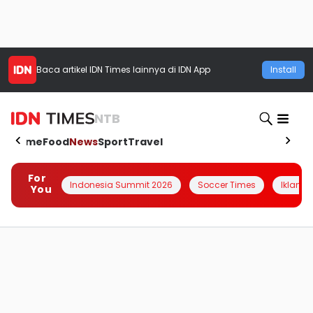
Baca artikel
IDN Times
lainnya di IDN App
Install
NTB
Home
Food
News
Sport
Travel
For
Indonesia Summit 2026
Soccer Times
Iklanin 
You