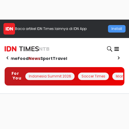
Baca artikel
IDN Times
lainnya di IDN App
Install
NTB
Home
Food
News
Sport
Travel
For
Indonesia Summit 2026
Soccer Times
Iklanin 
You