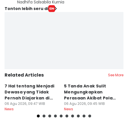
Nadhifa Salsabila Kurnia
Tonton lebih seru di
Related Articles
See More
7 Hal tentang Menjadi
5 Tanda Anak Sulit
3
Dewasa yang Tidak
Mengungkapkan
D
Pernah Diajarkan di
Perasaan Akibat Pola
K
Sekolah
06 Agu 2026, 09:47 WIB
Asuh Orangtua
06 Agu 2026, 09:45 WIB
R
05
News
News
Ne