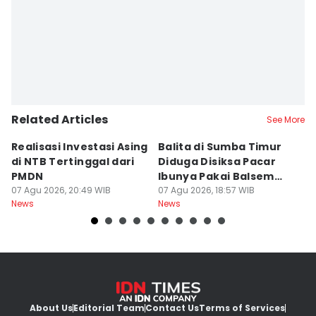
Related Articles
See More
Realisasi Investasi Asing
Balita di Sumba Timur
P
di NTB Tertinggal dari
Diduga Disiksa Pacar
B
PMDN
Ibunya Pakai Balsem
T
07 Agu 2026, 20:49 WIB
dan Cabai
07 Agu 2026, 18:57 WIB
Mi
07
News
News
Ne
About Us
Editorial Team
Contact Us
Terms of Services