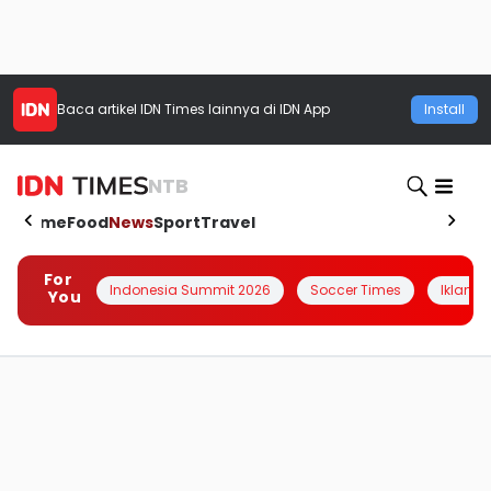
Baca artikel
IDN Times
lainnya di IDN App
Install
NTB
Home
Food
News
Sport
Travel
For
Indonesia Summit 2026
Soccer Times
Iklanin 
You