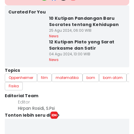
Curated For You
10 Kutipan Pandangan Baru
Socrates tentang Kehidupan
25 Agu 2024, 06:00 WIB
News
12 Kutipan Plato yang Sarat
Sarkasme dan Satir
04 Agu 2024, 13:00 WIB
News
Topics
Oppenheimer
film
matematika
bom
bom atom
i
Fisika
Editorial Team
Editor
Hirpan Rosidi, S.Psi
Tonton lebih seru di