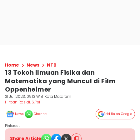
Home
News
NTB
13 Tokoh Ilmuan Fisika dan
Matematika yang Muncul di Film
Oppenheimer
31 Jul 2023, 09:13 WIB
Kota Mataram
Hirpan Rosidi, S.Psi
News
Channel
Add Us on Google
Pinterest
Share Article