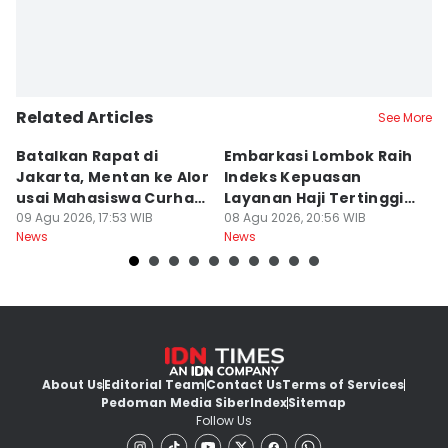
Related Articles
See More
Batalkan Rapat di
Embarkasi Lombok Raih
9
Jakarta, Mentan ke Alor
Indeks Kepuasan
P
usai Mahasiswa Curhat
Layanan Haji Tertinggi
H
Beras Mahal
09 Agu 2026, 17:53 WIB
Nasional
08 Agu 2026, 20:56 WIB
B
08
News
News
Ne
J
About Us
Editorial Team
Contact Us
Terms of Services
Pedoman Media Siber
Index
Sitemap
Follow Us