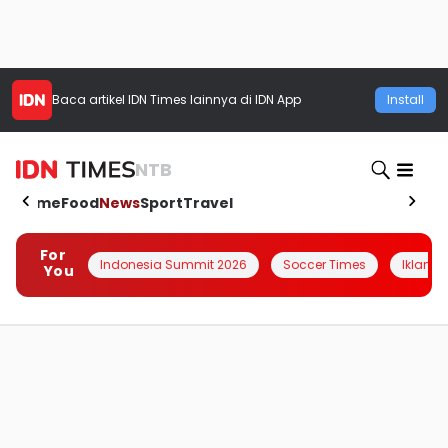
Baca artikel
IDN Times
lainnya di IDN App
Install
NTB
Home
Food
News
Sport
Travel
For
Indonesia Summit 2026
Soccer Times
Iklanin 
You