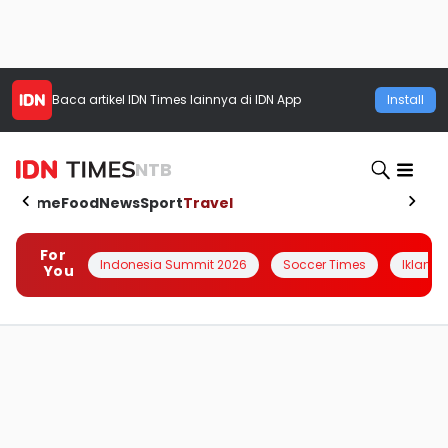
Baca artikel
IDN Times
lainnya di IDN App
Install
NTB
Home
Food
News
Sport
Travel
For
Indonesia Summit 2026
Soccer Times
Iklanin 
You