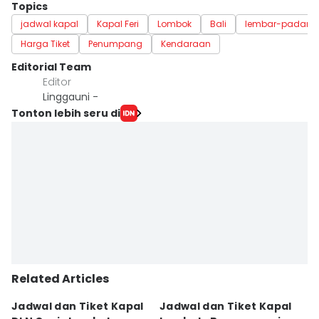
Topics
jadwal kapal
Kapal Feri
Lombok
Bali
lembar-padang
Harga Tiket
Penumpang
Kendaraan
Editorial Team
Editor
Linggauni -
Tonton lebih seru di
Related Articles
Jadwal dan Tiket Kapal
Jadwal dan Tiket Kapal
J