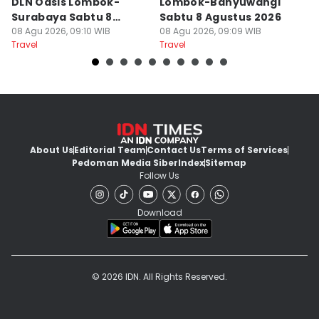
DLN Oasis Lombok-
Lombok-Banyuwangi
F
Surabaya Sabtu 8
Sabtu 8 Agustus 2026
S
Agustus 2026
08 Agu 2026, 09:10 WIB
08 Agu 2026, 09:09 WIB
08
Travel
Travel
Tr
About Us
Editorial Team
Contact Us
Terms of Services
Pedoman Media Siber
Index
Sitemap
Follow Us
Download
© 2026 IDN. All Rights Reserved.