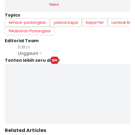
News
Topics
lembar-padangbai
jadwal kapal
Kapal Feri
Lombok Bara
Pelabuhan Padangbai
Editorial Team
Editor
Linggauni -
Tonton lebih seru di
Related Articles