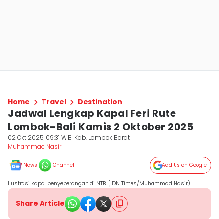
Home
Travel
Destination
Jadwal Lengkap Kapal Feri Rute
Lombok-Bali Kamis 2 Oktober 2025
02 Okt 2025, 09:31 WIB
Kab. Lombok Barat
Muhammad Nasir
News
Channel
Add Us on Google
Ilustrasi kapal penyeberangan di NTB. (IDN Times/Muhammad Nasir)
Share Article