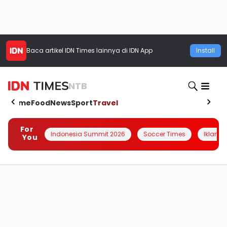
Baca artikel
IDN Times
lainnya di IDN App
Install
NTB
Home
Food
News
Sport
Travel
For
Indonesia Summit 2026
Soccer Times
Iklanin 
You