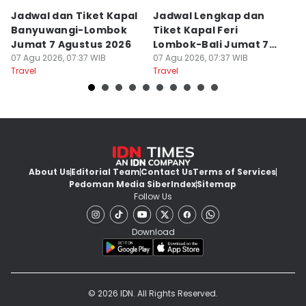
Jadwal dan Tiket Kapal
Jadwal Lengkap dan
4
Banyuwangi-Lombok
Tiket Kapal Feri
d
Jumat 7 Agustus 2026
Lombok-Bali Jumat 7
s
07 Agu 2026, 07:37 WIB
Agustus 2026
07 Agu 2026, 07:37 WIB
07
Travel
Travel
Tr
About Us
Editorial Team
Contact Us
Terms of Services
Pedoman Media Siber
Index
Sitemap
Follow Us
Download
© 2026 IDN. All Rights Reserved.