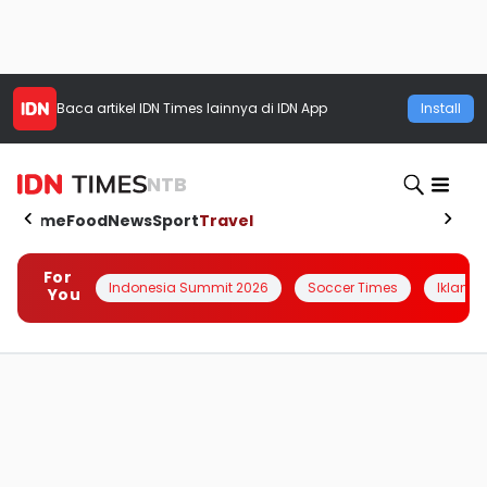
Baca artikel
IDN Times
lainnya di IDN App
Install
NTB
Home
Food
News
Sport
Travel
For
Indonesia Summit 2026
Soccer Times
Iklanin 
You