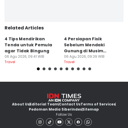
Related Articles
4 Tips Mendirikan
4 Persiapan Fisik
5
Tenda untuk Pemula
Sebelum Mendaki
E
agar Tidak Bingung
Gunung di Musim
B
06 Agu 2026, 09:41 WIB
Kemarau
06 Agu 2026, 09:39 WIB
B
06
Travel
Travel
Tr
About Us
Editorial Team
Contact Us
Terms of Services
Pedoman Media Siber
Index
Sitemap
Follow Us