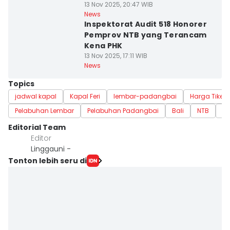
13 Nov 2025, 20:47 WIB
News
Inspektorat Audit 518 Honorer
Pemprov NTB yang Terancam
Kena PHK
13 Nov 2025, 17:11 WIB
News
Topics
jadwal kapal
Kapal Feri
lembar-padangbai
Harga Tiket
Pelabuhan Lembar
Pelabuhan Padangbai
Bali
NTB
Pe
Editorial Team
Editor
Linggauni -
Tonton lebih seru di