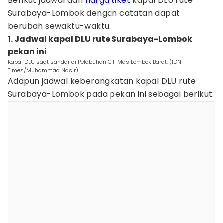
Berikut jadwal dan
harga tiket
kapal DLU rute
Surabaya-Lombok dengan catatan dapat
berubah sewaktu-waktu.
1. Jadwal kapal DLU rute Surabaya-Lombok
pekan ini
Kapal DLU saat sandar di Pelabuhan Gili Mas Lombok Barat. (IDN
Times/Muhammad Nasir)
Adapun jadwal keberangkatan kapal DLU rute
Surabaya-Lombok pada pekan ini sebagai berikut: