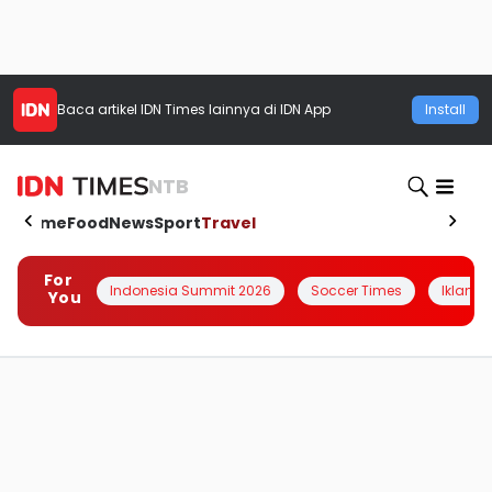
Baca artikel
IDN Times
lainnya di IDN App
Install
NTB
Home
Food
News
Sport
Travel
For
Indonesia Summit 2026
Soccer Times
Iklanin 
You