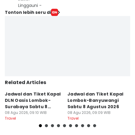
Linggauni -
Tonton lebih seru di
Related Articles
Jadwal dan Tiket Kapal
Jadwal dan Tiket Kapal
J
DLN Oasis Lombok-
Lombok-Banyuwangi
F
Surabaya Sabtu 8
Sabtu 8 Agustus 2026
S
Agustus 2026
08 Agu 2026, 09:10 WIB
08 Agu 2026, 09:09 WIB
08
Travel
Travel
Tr