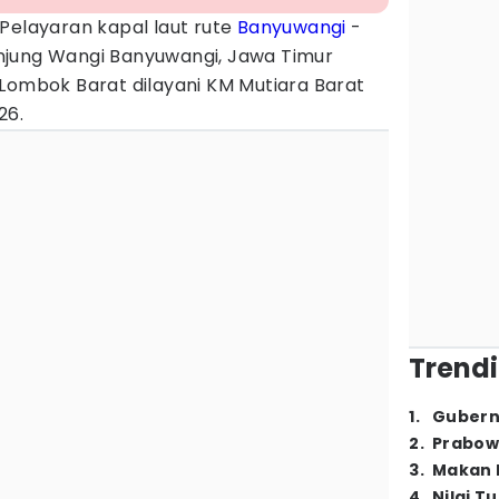
 Pelayaran kapal laut rute
Banyuwangi
-
njung Wangi Banyuwangi, Jawa Timur
Lombok Barat dilayani KM Mutiara Barat
26.
Trendi
1
.
Gubern
2
.
Prabow
3
.
Makan B
4
.
Nilai T