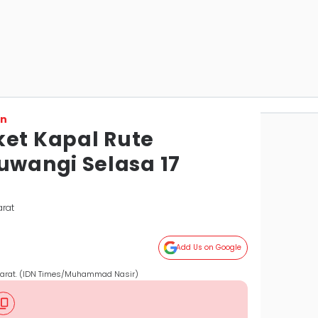
on
ket Kapal Rute
wangi Selasa 17
arat
Add Us on Google
 Barat. (IDN Times/Muhammad Nasir)