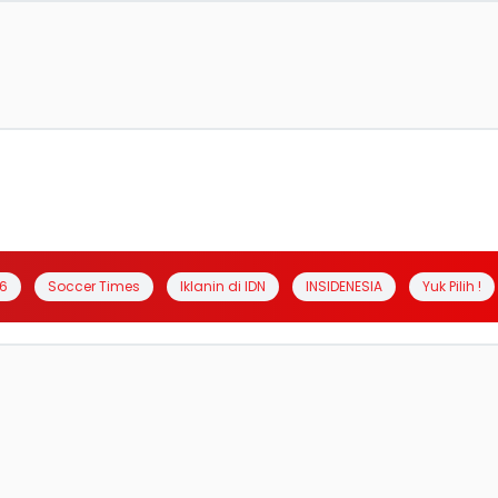
6
Soccer Times
Iklanin di IDN
INSIDENESIA
Yuk Pilih !