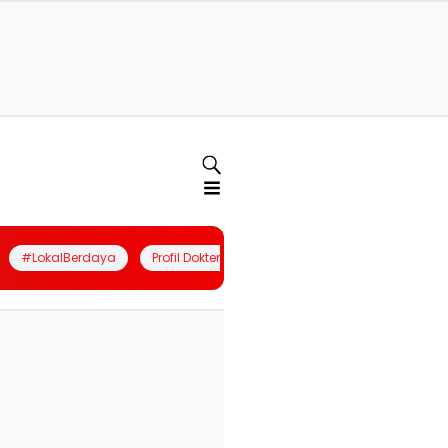
#LokalBerdaya
Profil Dokter
Quiz
Join Community