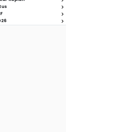
tus
FF
026