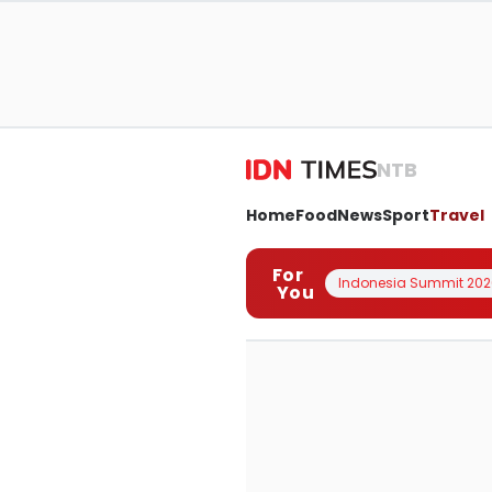
NTB
Home
Food
News
Sport
Travel
For
Indonesia Summit 202
You