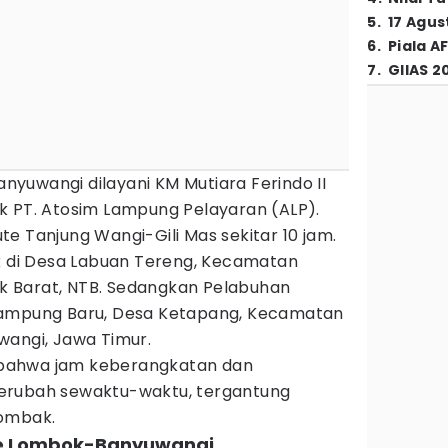
5
.
17 Agus
6
.
Piala A
7
.
GIIAS 2
yuwangi dilayani KM Mutiara Ferindo II
k PT. Atosim Lampung Pelayaran (ALP).
e Tanjung Wangi-Gili Mas sekitar 10 jam.
ak di Desa Labuan Tereng, Kecamatan
 Barat, NTB. Sedangkan Pelabuhan
Kampung Baru, Desa Ketapang, Kecamatan
wangi, Jawa Timur.
bahwa jam keberangkatan dan
erubah sewaktu-waktu, tergantung
 ombak.
ute Lombok-Banyuwangi