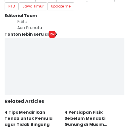
NTB
Jawa Timur
Update me
Editorial Team
Editor
Aan Pranata
Tonton lebih seru di
Related Articles
4 Tips Mendirikan
4 Persiapan Fisik
5
Tenda untuk Pemula
Sebelum Mendaki
E
agar Tidak Bingung
Gunung di Musim
B