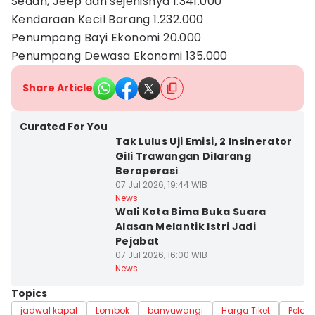
Sedan, Jeep dan sejenisnya 1.341.000
Kendaraan Kecil Barang 1.232.000
Penumpang Bayi Ekonomi 20.000
Penumpang Dewasa Ekonomi 135.000
Share Article
Curated For You
Tak Lulus Uji Emisi, 2 Insinerator
Gili Trawangan Dilarang
Beroperasi
07 Jul 2026, 19:44 WIB
News
Wali Kota Bima Buka Suara
Alasan Melantik Istri Jadi
Pejabat
07 Jul 2026, 16:00 WIB
News
Topics
jadwal kapal
Lombok
banyuwangi
Harga Tiket
Pelay