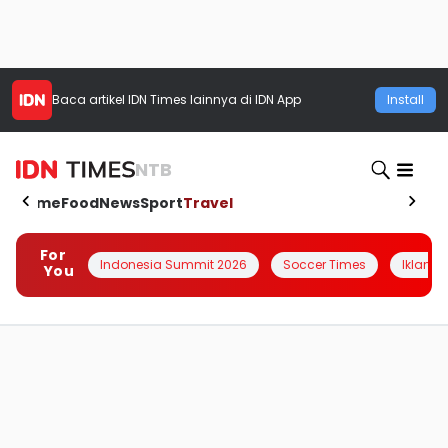
Baca artikel
IDN Times
lainnya di IDN App
Install
NTB
Home
Food
News
Sport
Travel
For
Indonesia Summit 2026
Soccer Times
Iklanin 
You