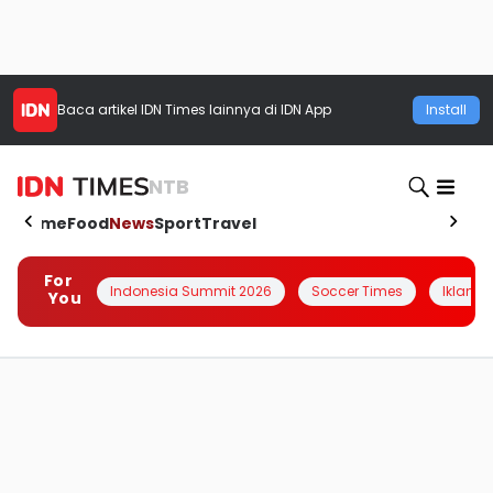
Baca artikel
IDN Times
lainnya di IDN App
Install
NTB
Home
Food
News
Sport
Travel
For
Indonesia Summit 2026
Soccer Times
Iklanin 
You