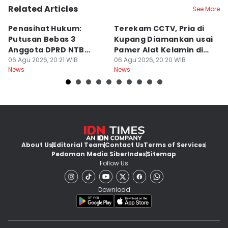
Related Articles
See More
Penasihat Hukum:
Terekam CCTV, Pria di
K
Putusan Bebas 3
Kupang Diamankan usai
B
Anggota DPRD NTB
Pamer Alat Kelamin di
A
Bersifat Final
06 Agu 2026, 20:21 WIB
Kios
06 Agu 2026, 20:20 WIB
06
News
News
Ne
About Us
Editorial Team
Contact Us
Terms of Services
Pedoman Media Siber
Index
Sitemap
Follow Us
Download