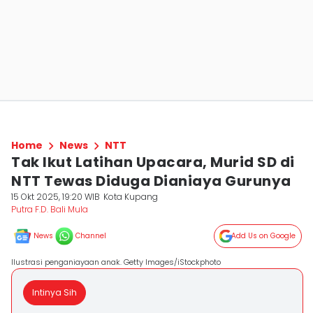
Home
News
NTT
Tak Ikut Latihan Upacara, Murid SD di
NTT Tewas Diduga Dianiaya Gurunya
15 Okt 2025, 19:20 WIB
Kota Kupang
Putra F.D. Bali Mula
News
Channel
Add Us on Google
Ilustrasi penganiayaan anak. Getty Images/iStockphoto
Intinya Sih