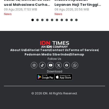
usai Mahasiswa Curhat
Layanan Haji Tertinggi
H
Beras Mahal
09 Agu 2026, 17:53 WIB
Nasional
08 Agu 2026, 20:56 WIB
B
08
News
News
Ne
J
About Us
Editorial Team
Contact Us
Terms of Services
Pedoman Media Siber
Index
Sitemap
Follow Us
Download
© 2026 IDN. All Rights Reserved.