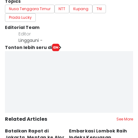
Topics
Nusa Tenggara Timur
NTT
Kupang
TNI
Prada Lucky
Editorial Team
Editor
Linggauni -
Tonton lebih seru di
Related Articles
See More
Batalkan Rapat di
Embarkasi Lombok Raih
9
Jakarta, Mentan ke Alor
Indeks Kepuasan
P