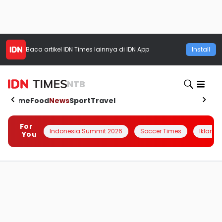
Baca artikel
IDN Times
lainnya di IDN App
Install
NTB
Home
Food
News
Sport
Travel
For
Indonesia Summit 2026
Soccer Times
Iklanin 
You