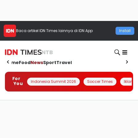
Baca artikel
IDN Times
lainnya di IDN App
Install
NTB
Home
Food
News
Sport
Travel
For
Indonesia Summit 2026
Soccer Times
Iklanin 
You