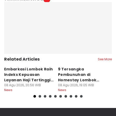
Related Articles
See More
Embarkasi Lombok Raih
9 Tersangka
J
Indeks Kepuasan
Pembunuhan di
d
Layanan Haji Tertinggi
Homestay Lombok
B
Nasional
08 Agu 2026, 20:56 WIB
Barat Dilimpahkan ke
08 Agu 2026, 19:05 WIB
2
08
News
News
Ne
Jaksa