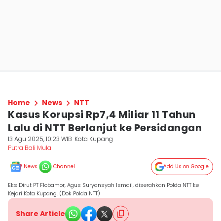
Home
News
NTT
Kasus Korupsi Rp7,4 Miliar 11 Tahun
Lalu di NTT Berlanjut ke Persidangan
13 Agu 2025, 10:23 WIB
Kota Kupang
Putra Bali Mula
News
Channel
Add Us on Google
Eks Dirut PT Flobamor, Agus Suryansyah Ismail, diserahkan Polda NTT ke
Kejari Kota Kupang. (Dok Polda NTT)
Share Article