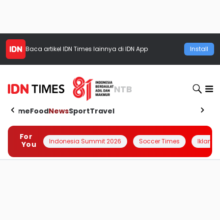
Baca artikel
IDN Times
lainnya di IDN App
Install
NTB
Home
Food
News
Sport
Travel
For
Indonesia Summit 2026
Soccer Times
Iklanin 
You