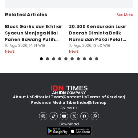
Related Articles
See More
Black Garlic dan Ikhtiar
20.300 Kendaraan Luar
B
Syaeun Menjaga Nilai
Daerah Diminta Balik
J
Panen Bawang Putih
Nama dan Pakai Pelat
u
Sembalun
10 Agu 2026, 14:14 WIB
NTB
10 Agu 2026, 13:50 WIB
B
09
News
News
Ne
About Us
Editorial Team
Contact Us
Terms of Services
Pedoman Media Siber
Index
Sitemap
Follow Us
Download