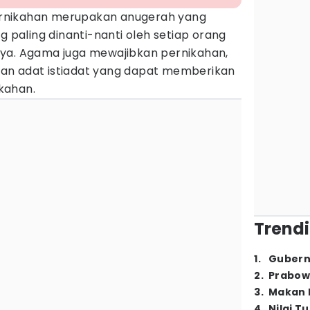
rnikahan merupakan anugerah yang
g paling dinanti-nanti oleh setiap orang
ya. Agama juga mewajibkan pernikahan,
an adat istiadat yang dapat memberikan
kahan.
Trendi
1
.
Gubern
2
.
Prabow
3
.
Makan B
4
.
Nilai T