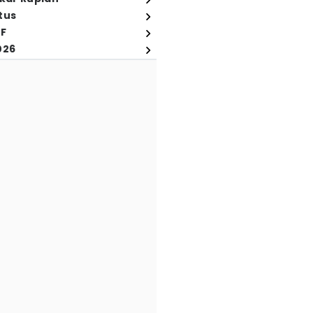
tus
FF
026