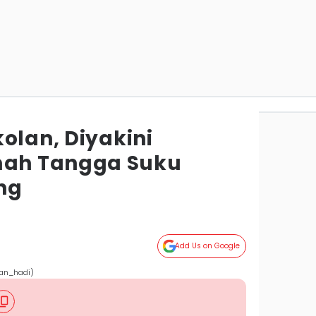
olan, Diyakini
ah Tangga Suku
ng
Add Us on Google
an_hadi)