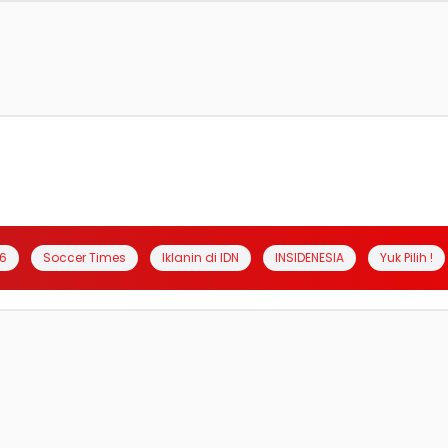
6
Soccer Times
Iklanin di IDN
INSIDENESIA
Yuk Pilih !