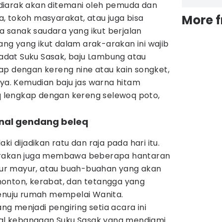
diarak akan ditemani oleh pemuda dan
More 
, tokoh masyarakat, atau juga bisa
sanak saudara yang ikut berjalan
rang yang ikut dalam arak-arakan ini wajib
dat Suku Sasak, baju Lambung atau
ap dengan kereng nine atau kain songket,
nya. Kemudian baju jas warna hitam
lengkap dengan kereng selewoq poto,
ional gendang beleq
ki dijadikan ratu dan raja pada hari itu.
arakan juga membawa beberapa hantaran
ayur mayur, atau buah-buahan yang akan
onton, kerabat, dan tetangga yang
menuju rumah mempelai Wanita.
g menjadi pengiring setia acara ini
onal kebanggan Suku Sasak yang mendiami