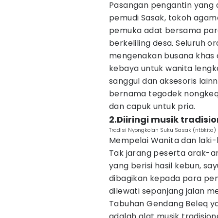
Pasangan pengantin yang 
pemudi Sasak, tokoh agama
pemuka adat bersama para 
berkeliling desa. Seluruh o
mengenakan busana khas a
kebaya untuk wanita lengk
sanggul dan aksesoris lain
bernama tegodek nongkeq 
dan capuk untuk pria.
2.Diiringi musik tradis
Tradisi Nyongkolan Suku Sasak (ntbkita)
Mempelai Wanita dan laki-la
Tak jarang peserta arak-
yang berisi hasil kebun, s
dibagikan kepada para pen
dilewati sepanjang jalan 
Tabuhan Gendang Beleq yan
adalah alat musik tradisi