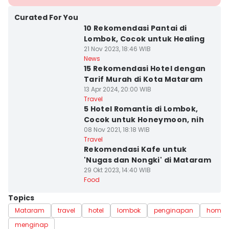
Curated For You
10 Rekomendasi Pantai di
Lombok, Cocok untuk Healing
21 Nov 2023, 18:46 WIB
News
15 Rekomendasi Hotel dengan
Tarif Murah di Kota Mataram
13 Apr 2024, 20:00 WIB
Travel
5 Hotel Romantis di Lombok,
Cocok untuk Honeymoon, nih
08 Nov 2021, 18:18 WIB
Travel
Rekomendasi Kafe untuk
'Nugas dan Nongki' di Mataram
29 Okt 2023, 14:40 WIB
Food
Topics
Mataram
travel
hotel
lombok
penginapan
homes
menginap