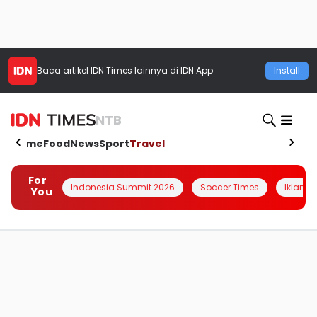
Baca artikel
IDN Times
lainnya di IDN App
Install
NTB
Home
Food
News
Sport
Travel
For
Indonesia Summit 2026
Soccer Times
Iklanin 
You