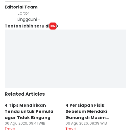
Editorial Team
Editor
Linggauni -
Tonton lebih seru di
Related Articles
4 Tips Mendirikan
4 Persiapan Fisik
5
Tenda untuk Pemula
Sebelum Mendaki
E
agar Tidak Bingung
Gunung di Musim
B
06 Agu 2026, 09:41 WIB
Kemarau
06 Agu 2026, 09:39 WIB
B
06
Travel
Travel
Tr