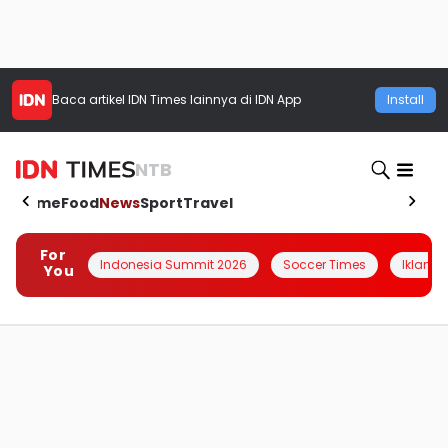
Baca artikel
IDN Times
lainnya di IDN App
Install
NTB
Home
Food
News
Sport
Travel
For
Indonesia Summit 2026
Soccer Times
Iklanin 
You