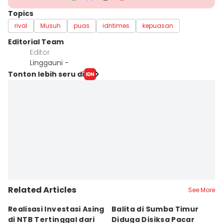
Topics
rival
Musuh
puas
idntimes
kepuasan
Editorial Team
Editor
Linggauni -
Tonton lebih seru di
Related Articles
See More
Realisasi Investasi Asing
Balita di Sumba Timur
P
di NTB Tertinggal dari
Diduga Disiksa Pacar
B