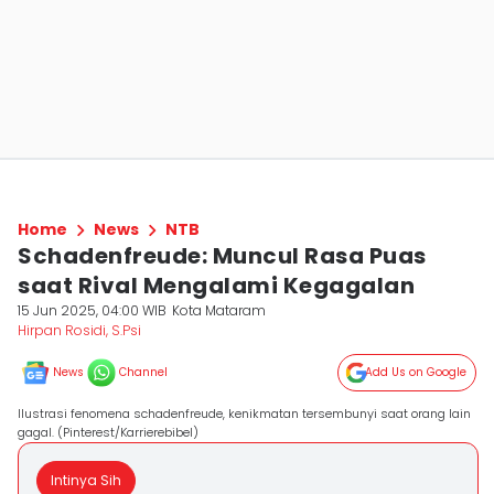
Home
News
NTB
Schadenfreude: Muncul Rasa Puas
saat Rival Mengalami Kegagalan
15 Jun 2025, 04:00 WIB
Kota Mataram
Hirpan Rosidi, S.Psi
News
Channel
Add Us on Google
Ilustrasi fenomena schadenfreude, kenikmatan tersembunyi saat orang lain
gagal. (Pinterest/Karrierebibel)
Intinya Sih