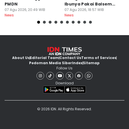
PMDN
Ibunya Pakai Balsem
T
07 Agu 2026, 20:49 WIB
dan Cabai
07 Agu 2026, 18:57 WIB
Mi
07
News
News
Ne
About Us
Editorial Team
Contact Us
Terms of Services
Pedoman Media Siber
Index
Sitemap
Follow Us
Download
© 2026 IDN. All Rights Reserved.