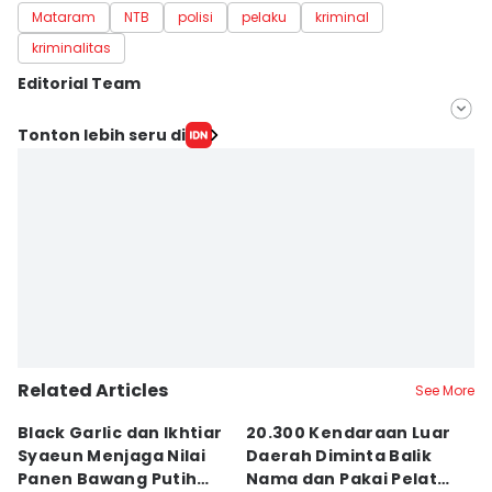
Mataram
NTB
polisi
pelaku
kriminal
kriminalitas
Editorial Team
Editor
Tonton lebih seru di
Linggauni -
Editor
Muhammad Nasir
Related Articles
See More
Black Garlic dan Ikhtiar
20.300 Kendaraan Luar
B
Syaeun Menjaga Nilai
Daerah Diminta Balik
J
Panen Bawang Putih
Nama dan Pakai Pelat
u