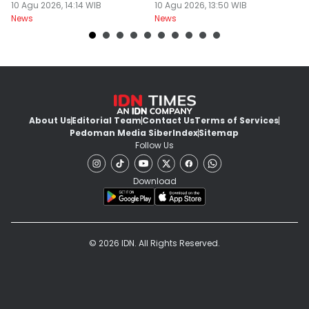
Sembalun
10 Agu 2026, 14:14 WIB
NTB
10 Agu 2026, 13:50 WIB
B
09
News
News
Ne
About Us
Editorial Team
Contact Us
Terms of Services
Pedoman Media Siber
Index
Sitemap
Follow Us
Download
© 2026 IDN. All Rights Reserved.