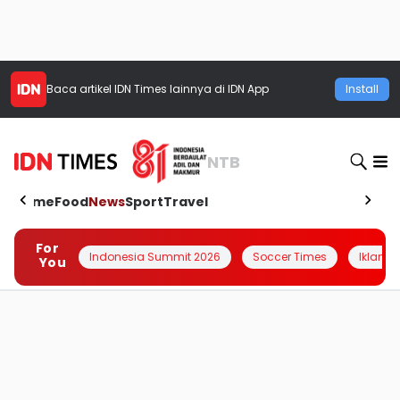
Baca artikel
IDN Times
lainnya di IDN App
Install
NTB
Home
Food
News
Sport
Travel
For
Indonesia Summit 2026
Soccer Times
Iklanin 
You