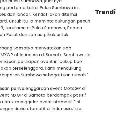
ke pulau Sumbawa,"jelasnya.
 pertama kali di Pulau Sumbawa ini,
Trend
ses dan lancar. Kendati akan ditemui
rti. Untuk itu, ia meminta dukungan penuh
TB, terutama di Pulau Sumbawa, Pemda
ah Pusat dan semua pihak untuk
mbang Soesatyo menyatakan siap
MXGP of Indonesia di Samota Sumbawa. Ia
ajuan persiapan event ini cukup baik.
ni akan terselenggara, kami mendukung
abupaten Sumbawa sebagai tuan rumah,"
sesan penyelenggaraan event MotoGP di
event MXGP di Samota berdampak positif
 untuk menggelar event otomotif. "Ini
ngan dunia otomotif di Indonesia," ujar