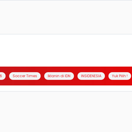
6
Soccer Times
Iklanin di IDN
INSIDENESIA
Yuk Pilih !