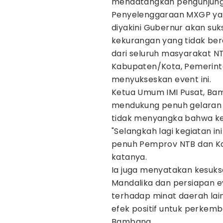
mendatangkan pengunjung 
Penyelenggaraan MXGP yang
diyakini Gubernur akan suk
kekurangan yang tidak bera
dari seluruh masyarakat N
Kabupaten/Kota, Pemerint
menyukseskan event ini.
Ketua Umum IMI Pusat, Ba
mendukung penuh gelaran 
tidak menyangka bahwa kem
"Selangkah lagi kegiatan i
penuh Pemprov NTB dan K
katanya.
Ia juga menyatakan kesuk
Mandalika dan persiapan 
terhadap minat daerah lain
efek positif untuk perkemba
Bambang.