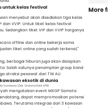
unia.
u untuk kelas festival
More 
dwan menyebut akan disediakan tiga kelas.
VIP dan VVIP. Untuk tiket kelas festival
bu. Sedangkan tiket VIP dan VVIP harganya
 secara offline dan online bekerja sama
ualan tiket online yang sudah terkenal,"
g, berbagai hiburan juga akan disiapkan
a. Salah satunya penampilan group band
uga atraksi pesawat dari TNI AU.
kawasan eksotik di dunia
ta Sumbawa (Dok. Diskominfotik NTB)
nsyah mengatakan event MXGP Samota
mendatang, dapat mempromosikan potensi
umbawa. Terutama integrasi dari 3 kawasan