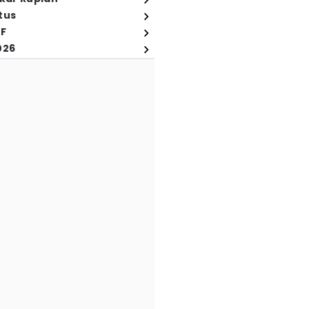
tus
FF
026