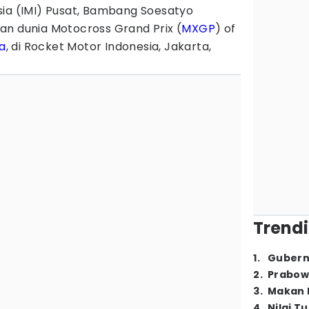
sia (IMI) Pusat, Bambang Soesatyo
an dunia Motocross Grand Prix (
MXGP
) of
a
, di Rocket Motor Indonesia, Jakarta,
Trendi
1
.
Gubern
2
.
Prabow
3
.
Makan B
4
.
Nilai T