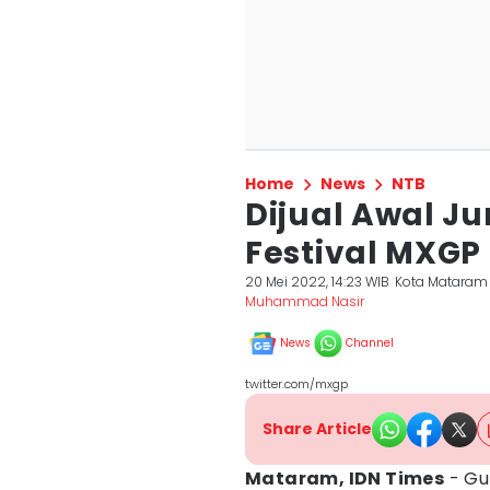
Home
News
NTB
Dijual Awal Ju
Festival MXGP
20 Mei 2022, 14:23 WIB
Kota Mataram
Muhammad Nasir
News
Channel
twitter.com/mxgp
Share Article
Mataram, IDN Times
- Gu