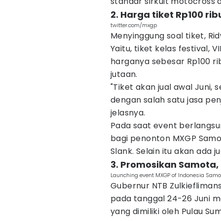
standar sirkuit motocross d
2. Harga tiket Rp100 rib
twitter.com/mxgp
Menyinggung soal tiket, Ri
Yaitu, tiket kelas festival, 
harganya sebesar Rp100 ri
jutaan.
"Tiket akan jual awal Juni,
dengan salah satu jasa penj
jelasnya.
Pada saat event berlangsun
bagi penonton MXGP Samot
Slank. Selain itu akan ada j
3. Promosikan Samota, 
Launching event MXGP of Indonesia Samo
Gubernur NTB Zulkieflima
pada tanggal 24-26 Juni 
yang dimiliki oleh Pulau S