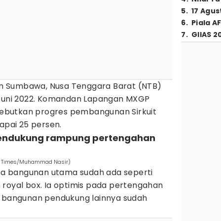
5
.
17 Agus
6
.
Piala A
7
.
GIIAS 2
n Sumbawa, Nusa Tenggara Barat (NTB)
 Juni 2022. Komandan Lapangan MXGP
butkan progres pembangunan Sirkuit
pai 25 persen.
as pendukung rampung pertengahan
DN Times/Muhammad Nasir)
a bangunan utama sudah ada seperti
 royal box. Ia optimis pada pertengahan
n bangunan pendukung lainnya sudah