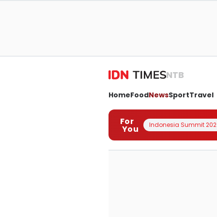
NTB
Home
Food
News
Sport
Travel
For
Indonesia Summit 202
You