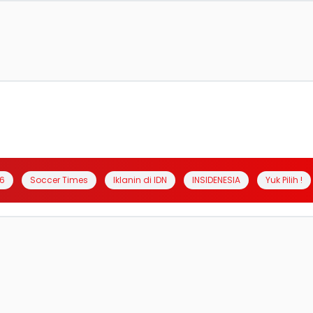
6
Soccer Times
Iklanin di IDN
INSIDENESIA
Yuk Pilih !