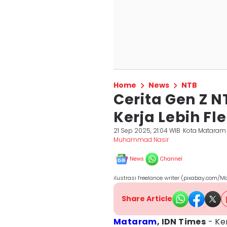
Home
News
NTB
Cerita Gen Z N
Kerja Lebih Fle
21 Sep 2025, 21:04 WIB
Kota Mataram
Muhammad Nasir
News
Channel
ilustrasi freelance writer (pixabay.co
Share Article
Mataram
, IDN Times
- Ke