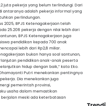
,2 juta pekerja yang belum terlindungi. Dari
u di antaranya adalah pekerja informal yang
uhkan perlindungan.
us 2025, BPJS Ketenagakerjaan telah
 25.208 pekerja dengan nilai lebih dari
n santunan, BPJS Ketenagakerjaan juga
iswa pendidikan kepada 700 anak
mencapai lebih dari Rp2,8 miliar.
enagakerjaan bukan hanya soal santunan,
rlanjutan pendidikan anak-anak peserta
elanjutkan hidup dengan baik,” kata Eko.
 Dhamayanti Putri menekankan pentingnya
pekerja. Dia menekankan juga
ergi pemerintah provinsi,
laku usaha dalam memastikan
s berjalan meski ada keterbatasan
Trend