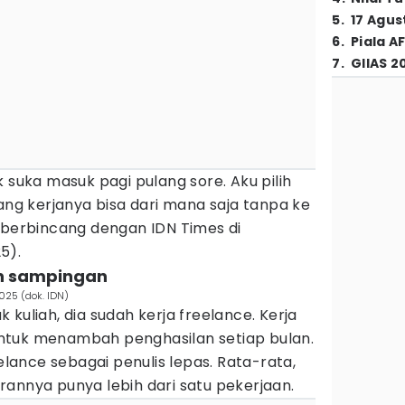
5
.
17 Agus
6
.
Piala A
7
.
GIIAS 2
 suka masuk pagi pulang sore. Aku pilih
Yang kerjanya bisa dari mana saja tanpa ke
 berbincang dengan IDN Times di
5).
aan sampingan
025 (dok. IDN)
kuliah, dia sudah kerja freelance. Kerja
ntuk menambah penghasilan setiap bulan.
eelance sebagai penulis lepas. Rata-rata,
annya punya lebih dari satu pekerjaan.