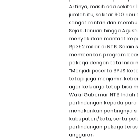
Artinya, masih ada sekitar 1
jumlah itu, sekitar 900 rib
sangat rentan dan membut
Sejak Januari hingga Agust
menyalurkan manfaat kepada
Rp352 miliar di NTB. Selai
memberikan program beas
pekerja dengan total nilai 
“Menjadi peserta BPJS Ket
tetapi juga menjamin kebe
agar keluarga tetap bisa m
Wakil Gubernur NTB Indah
perlindungan kepada para 
menekankan pentingnya sin
kabupaten/kota, serta pe
perlindungan pekerja teru
anggaran.