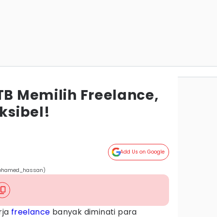
TB Memilih Freelance,
ksibel!
Add Us on Google
m/Mohamed_hassan)
rja
freelance
banyak diminati para