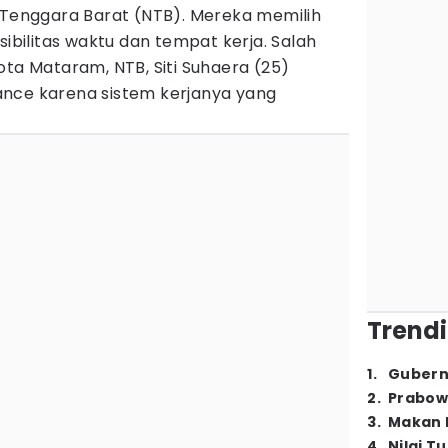
a Tenggara Barat (NTB). Mereka memilih
sibilitas waktu dan tempat kerja. Salah
ota Mataram, NTB, Siti Suhaera (25)
nce karena sistem kerjanya yang
Trendi
1
.
Gubern
2
.
Prabow
3
.
Makan B
4
.
Nilai T