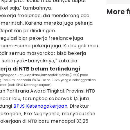
r Rp1,9 juta. "Kalau mau banyak dapat
kel saja," tambahnya.
More 
pekerja freelance, dia mendorong ada
emerintah. Karena mereka juga pekerja
dapatkan perlindungan.
gulasi biar pekerja freelance juga
ta sama-sama pekerja juga. Kalau gak mau
odir semua masyarakat bisa bekerja
a sebanyak-banyaknya," kata dia.
kerja di NTB belum terlindungi
enghargaan untuk aplikasi Jamsostek Mobile (JMO) pada
jang The 10th Indonesia WOW Brand 2025 yang diselenggarakan
eater. (dok. BPJS Ketenagakerjaan)
 Paritrana Award Tingkat Provinsi NTB
er lalu, terungkap sebanyak 1,2 juta
ndungi
BPJS Ketenagakerjaan
. Direktur
akerjaan, Eko Nugriyanto, menyebutkan
kerjaan di NTB baru mencapai 33,25