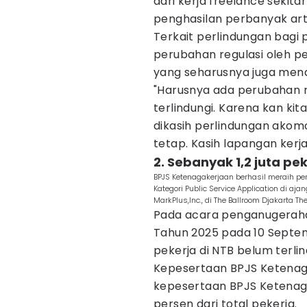
dari kerja freelance sekita
penghasilan perbanyak arti
Terkait perlindungan bagi 
perubahan regulasi oleh p
yang seharusnya juga men
"Harusnya ada perubahan re
terlindungi. Karena kan ki
dikasih perlindungan akom
tetap. Kasih lapangan kerj
2. Sebanyak 1,2 juta pe
BPJS Ketenagakerjaan berhasil meraih p
Kategori Public Service Application di a
MarkPlus,Inc., di The Ballroom Djakarta Th
Pada acara penganugerahan
Tahun 2025 pada 10 Septemb
pekerja di NTB belum terli
Kepesertaan BPJS Ketenag
kepesertaan BPJS Ketenaga
persen dari total pekerja.