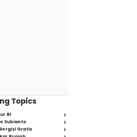
ng Topics
ur BI
o Subianto
ergizi Gratis
ukar Rupiah