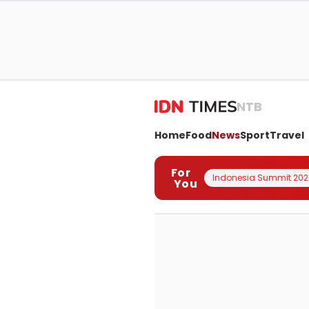
NTB
Home
Food
News
Sport
Travel
For
Indonesia Summit 202
You