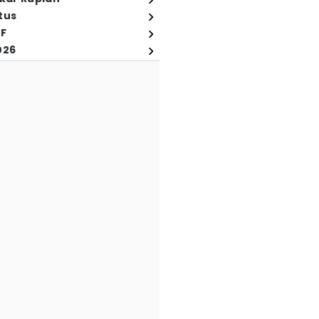
tus
FF
026