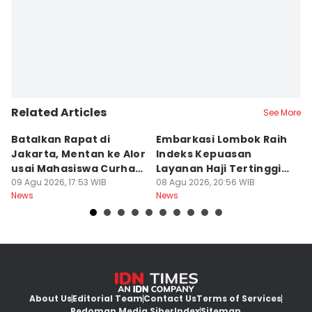
Related Articles
See More
Batalkan Rapat di
Embarkasi Lombok Raih
9
Jakarta, Mentan ke Alor
Indeks Kepuasan
P
usai Mahasiswa Curhat
Layanan Haji Tertinggi
H
Beras Mahal
09 Agu 2026, 17:53 WIB
Nasional
08 Agu 2026, 20:56 WIB
B
08
News
News
Ne
J
About Us
Editorial Team
Contact Us
Terms of Services
Pedoman Media Siber
Index
Sitemap