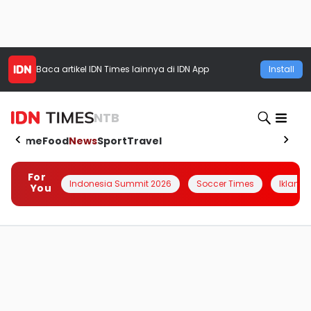
Baca artikel
IDN Times
lainnya di IDN App
Install
NTB
Home
Food
News
Sport
Travel
For
Indonesia Summit 2026
Soccer Times
Iklanin 
You