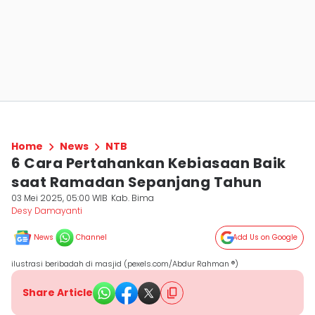
Home
News
NTB
6 Cara Pertahankan Kebiasaan Baik
saat Ramadan Sepanjang Tahun
03 Mei 2025, 05:00 WIB
Kab. Bima
Desy Damayanti
News
Channel
Add Us on Google
ilustrasi beribadah di masjid (pexels.com/Abdur Rahman ®)
Share Article