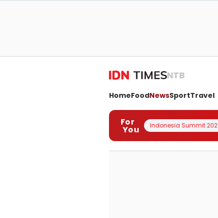
NTB
Home
Food
News
Sport
Travel
For
Indonesia Summit 202
You