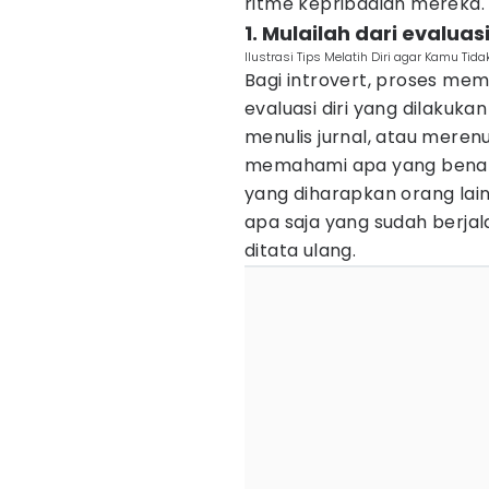
ritme kepribadian mereka.
1. Mulailah dari evaluas
Ilustrasi Tips Melatih Diri agar Kamu Tida
Bagi introvert, proses mem
evaluasi diri yang dilakuka
menulis jurnal, atau mere
memahami apa yang benar
yang diharapkan orang lain
apa saja yang sudah berja
ditata ulang.