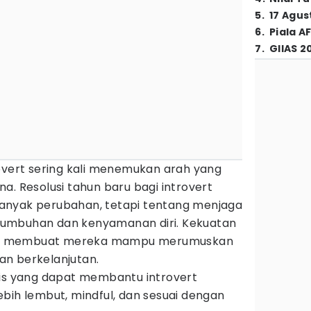
5
.
17 Agus
6
.
Piala A
7
.
GIIAS 2
rovert sering kali menemukan arah yang
a. Resolusi tahun baru bagi introvert
anyak perubahan, tetapi tentang menjaga
umbuhan dan kenyamanan diri. Kekuatan
liki membuat mereka mampu merumuskan
dan berkelanjutan.
gis yang dapat membantu introvert
bih lembut, mindful, dan sesuai dengan