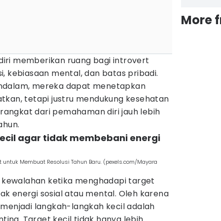
More 
 diri memberikan ruang bagi introvert
, kebiasaan mental, dan batas pribadi.
endalam, mereka dapat menetapkan
tkan, tetapi justru mendukung kesehatan
berangkat dari pemahaman diri jauh lebih
ahun.
ecil agar tidak membebani energi
ert untuk Membuat Resolusi Tahun Baru. (pexels.com/Mayara
ah kewalahan ketika menghadapi target
k energi sosial atau mental. Oleh karena
 menjadi langkah-langkah kecil adalah
nting. Target kecil tidak hanya lebih