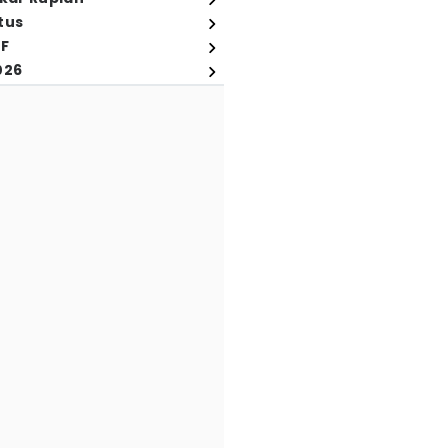
tus
FF
026