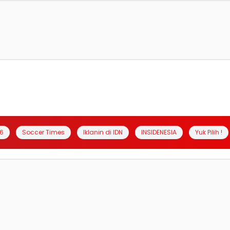
6
Soccer Times
Iklanin di IDN
INSIDENESIA
Yuk Pilih !