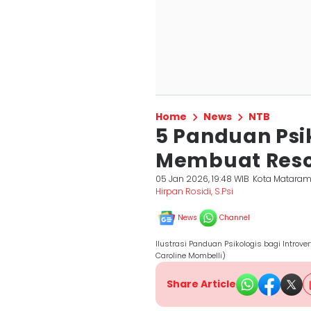
Home
News
NTB
5 Panduan Psik
Membuat Reso
05 Jan 2026, 19:48 WIB
Kota Matara
Hirpan Rosidi, S.Psi
News
Channel
Ilustrasi Panduan Psikologis bagi Introv
Caroline Mombelli)
Share Article