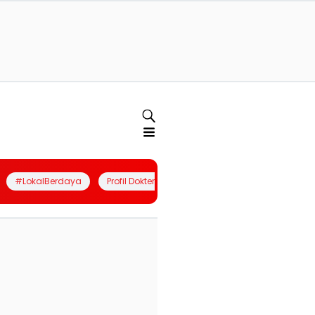
#LokalBerdaya
Profil Dokter
Quiz
Join Community