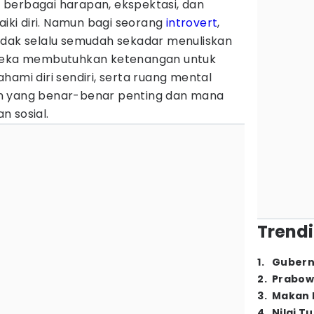
berbagai harapan, ekspektasi, dan
ki diri. Namun bagi seorang
introvert
,
idak selalu semudah sekadar menuliskan
ereka membutuhkan ketenangan untuk
hami diri sendiri, serta ruang mental
n yang benar-benar penting dan mana
n sosial.
Trendi
1
.
Gubern
2
.
Prabow
3
.
Makan B
4
.
Nilai T