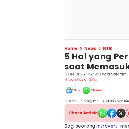
Home
News
NTB
5 Hal yang Per
saat Memasuk
13 Des 2025, 17:57 WIB
Kota Mataram
Hirpan Rosidi, S.Psi
News
Channel
Ilustrasi Hal yang Perlu Diketahui oleh I
Share Article
Bagi seorang
introvert
, me