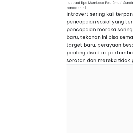
Ilustrasi Tips Membaca Pola Emosi Sendiri
Kondrashin)
Introvert sering kali terp
pencapaian sosial yang te
pencapaian mereka sering t
baru, tekanan ini bisa se
target baru, perayaan bes
penting disadari: pertumb
sorotan dan mereka tidak p