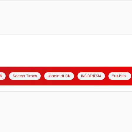
6
Soccer Times
Iklanin di IDN
INSIDENESIA
Yuk Pilih !