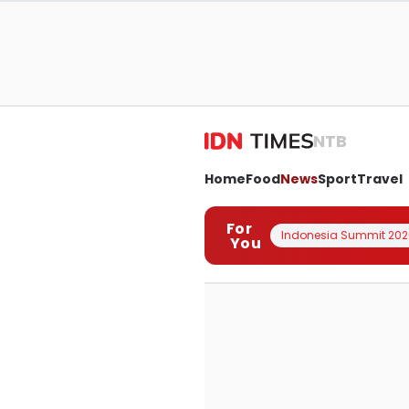
NTB
Home
Food
News
Sport
Travel
For
Indonesia Summit 202
You