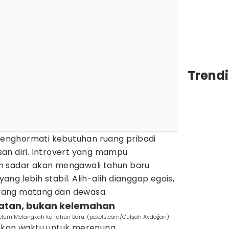
Trend
 menghormati kebutuhan ruang pribadi
an diri. Introvert yang mampu
n sadar akan mengawali tahun baru
ng lebih stabil. Alih-alih dianggap egois,
e yang matang dan dewasa.
kuatan, bukan kelemahan
elum Melangkah ke Tahun Baru. (pexels.com/Gülşah Aydoğan)
skan waktu untuk merenung,