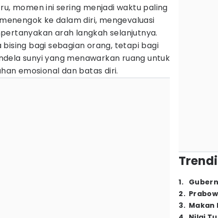
ru, momen ini sering menjadi waktu paling
a menengok ke dalam diri, mengevaluasi
pertanyakan arah langkah selanjutnya.
bising bagi sebagian orang, tetapi bagi
 jendela sunyi yang menawarkan ruang untuk
an emosional dan batas diri.
Trendi
1
.
Gubern
2
.
Prabow
3
.
Makan B
4
.
Nilai T