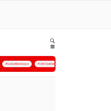
#LokalBerdaya
Profil Dokter
Quiz
Join Community