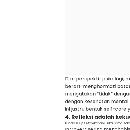
Dari perspektif psikologi,
berarti menghormati batas
mengatakan “tidak” denga
dengan kesehatan mental ya
ini justru bentuk self-car
4. Refleksi adalah ke
Ilustrasi Tips Membenahi Luka Lama seb
Introvert sering menghabi