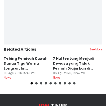
Related Articles
See More
Tebing Pemisah Kawah
7 Hal tentang Menjadi
5
Danau Tiga Warna
Dewasa yang Tidak
M
Longsor, Ini
Pernah Diajarkan di
P
Penyebabnya!
06 Agu 2026, 15:43 WIB
Sekolah
06 Agu 2026, 09:47 WIB
A
06
News
News
Ne