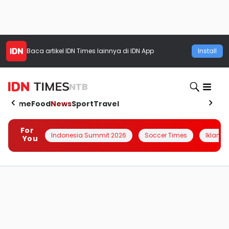
Baca artikel
IDN Times
lainnya di IDN App
Install
NTB
Home
Food
News
Sport
Travel
For
Indonesia Summit 2026
Soccer Times
Iklanin 
You