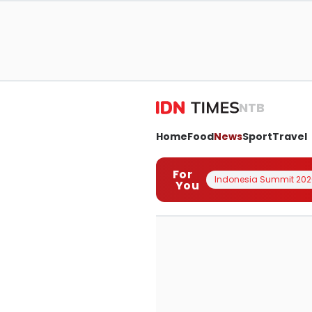
NTB
Home
Food
News
Sport
Travel
For
Indonesia Summit 202
You