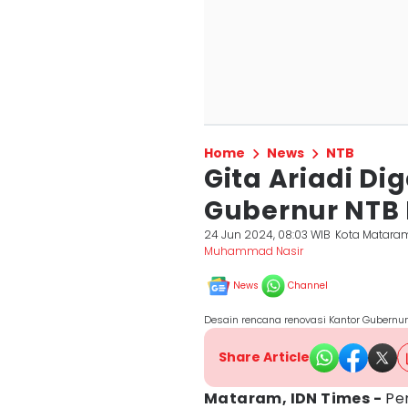
Home
News
NTB
Gita Ariadi Di
Gubernur NTB 
24 Jun 2024, 08:03 WIB
Kota Matara
Muhammad Nasir
News
Channel
Desain rencana renovasi Kantor Gubernur 
Share Article
Mataram, IDN Times -
Pe