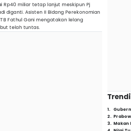
 Rp40 miliar tetap lanjut meskipun Pj
di diganti. Asisten II Bidang Perekonomian
B Fathul Gani mengatakan lelang
ut telah tuntas.
Trendi
1
.
Gubern
2
.
Prabow
3
.
Makan B
4
.
Nilai T