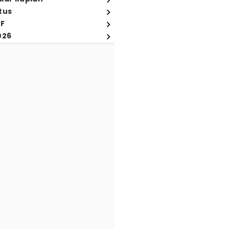
tus
FF
026