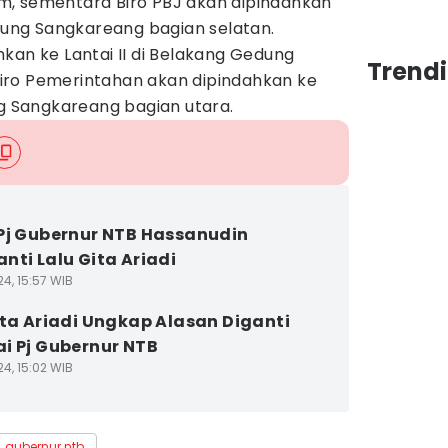
m, sementara Biro PBJ akan dipindahkan
edung Sangkareang bagian selatan.
kan ke Lantai II di Belakang Gedung
Trend
iro Pemerintahan akan dipindahkan ke
ng Sangkareang bagian utara.
Pj Gubernur NTB Hassanudin
nti Lalu Gita Ariadi
4, 15:57 WIB
ita Ariadi Ungkap Alasan Diganti
i Pj Gubernur NTB
4, 15:02 WIB
gubernur ntb