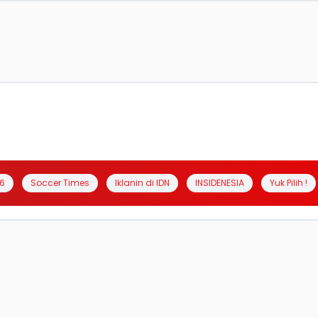
6
Soccer Times
Iklanin di IDN
INSIDENESIA
Yuk Pilih !