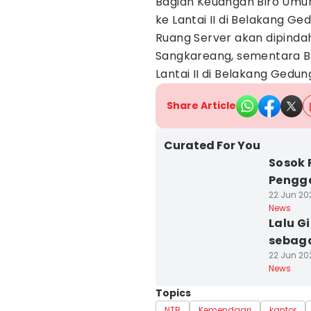
Bagian Keuangan Biro Umu
ke Lantai II di Belakang G
Ruang Server akan dipindah
Sangkareang, sementara B
Lantai II di Belakang Gedu
Share Article
Curated For You
Sosok 
Pengga
22 Jun 202
News
Lalu G
sebaga
22 Jun 202
News
Topics
NTB
Kemendagri
kantor