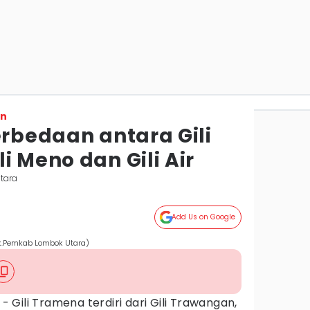
on
erbedaan antara Gili
i Meno dan Gili Air
tara
Add Us on Google
ok.Pemkab Lombok Utara)
- Gili Tramena terdiri dari Gili Trawangan,