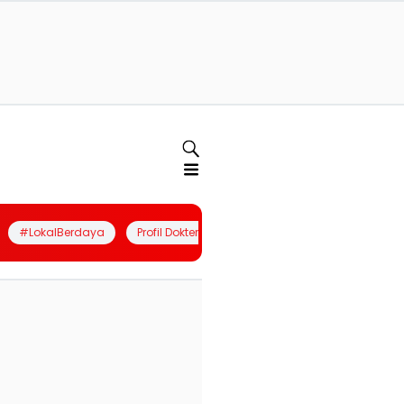
#LokalBerdaya
Profil Dokter
Quiz
Join Community