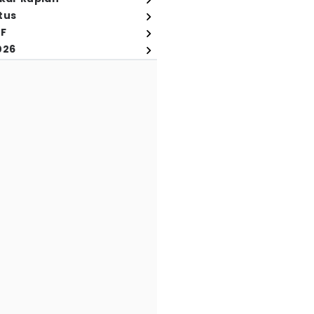
tus
FF
026