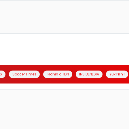
6
Soccer Times
Iklanin di IDN
INSIDENESIA
Yuk Pilih !