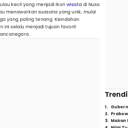
a pulau kecil yang menjadi ikon
wisata
di Nusa
lau menawarkan suasana yang unik, mulai
gga yang paling tenang. Keindahan
ni selalu menjadi tujuan favorit
mancanegara.
Trendi
1
.
Gubern
2
.
Prabow
3
.
Makan B
4
.
Nilai T