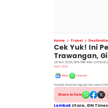
Home
Travel
Destinati
Cek Yuk! Ini P
Trawangan, Gil
26 Nov 2025, 19:19 WIB
Kab. Lombok U
Yerin Shin
News
Channel
Tampak kawasan tiga gili dari udara (D
Share Article
Lombok
Utara, IDN Times