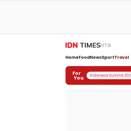
NTB
Home
Food
News
Sport
Travel
For
Indonesia Summit 202
You