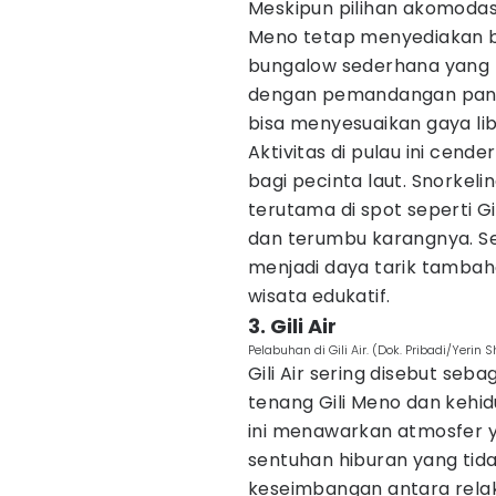
Meskipun pilihan akomodasi
Meno tetap menyediakan be
bungalow sederhana yang 
dengan pemandangan panta
bisa menyesuaikan gaya l
Aktivitas di pulau ini cend
bagi pecinta laut. Snorkel
terutama di spot seperti G
dan terumbu karangnya. Sela
menjadi daya tarik tambah
wisata edukatif.
3. Gili Air
Pelabuhan di Gili Air. (Dok. Pribadi/Yerin S
Gili Air sering disebut se
tenang Gili Meno dan kehid
ini menawarkan atmosfer ya
sentuhan hiburan yang tida
keseimbangan antara relak