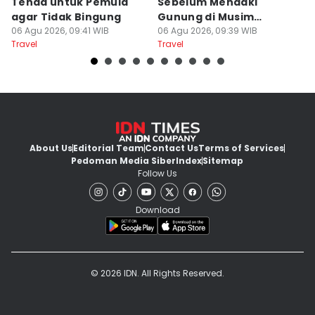
Tenda untuk Pemula
Sebelum Mendaki
E
agar Tidak Bingung
Gunung di Musim
B
06 Agu 2026, 09:41 WIB
Kemarau
06 Agu 2026, 09:39 WIB
B
06
Travel
Travel
Tr
About Us
Editorial Team
Contact Us
Terms of Services
Pedoman Media Siber
Index
Sitemap
Follow Us
Download
© 2026 IDN. All Rights Reserved.