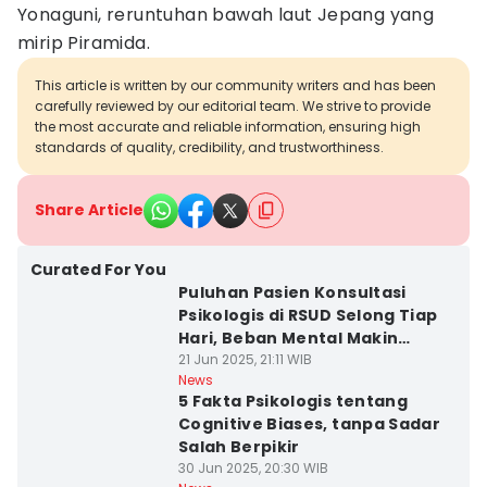
Yonaguni, reruntuhan bawah laut Jepang yang
mirip Piramida.
This article is written by our community writers and has been
carefully reviewed by our editorial team. We strive to provide
the most accurate and reliable information, ensuring high
standards of quality, credibility, and trustworthiness.
Share Article
Curated For You
Puluhan Pasien Konsultasi
Psikologis di RSUD Selong Tiap
Hari, Beban Mental Makin
Berat?
21 Jun 2025, 21:11 WIB
News
5 Fakta Psikologis tentang
Cognitive Biases, tanpa Sadar
Salah Berpikir
30 Jun 2025, 20:30 WIB