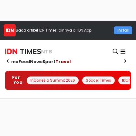
Baca artikel
IDN Times
lainnya di IDN App
Install
NTB
Home
Food
News
Sport
Travel
For
Indonesia Summit 2026
Soccer Times
Iklanin 
You