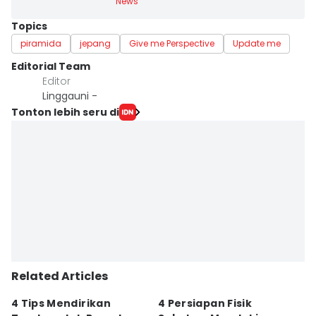
News
Topics
piramida
jepang
Give me Perspective
Update me
Editorial Team
Editor
Linggauni -
Tonton lebih seru di
Related Articles
4 Tips Mendirikan
4 Persiapan Fisik
5