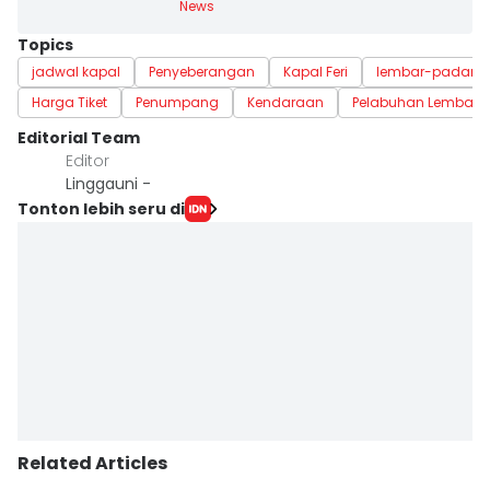
News
Topics
jadwal kapal
Penyeberangan
Kapal Feri
lembar-padang
Harga Tiket
Penumpang
Kendaraan
Pelabuhan Lembar
Editorial Team
Editor
Linggauni -
Tonton lebih seru di
Related Articles