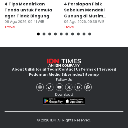
4 Tips Mendirikan
4 Persiapan Fisik
5
Tenda untuk Pemula
Sebelum Mendaki
E
agar Tidak Bingung
Gunung di Musim
B
06 Agu 2026, 09:41 WIB
Kemarau
06 Agu 2026, 09:39 WIB
B
06
Travel
Travel
Tr
About Us
Editorial Team
Contact Us
Terms of Services
Pedoman Media Siber
Index
Sitemap
Follow Us
Download
© 2026 IDN. All Rights Reserved.