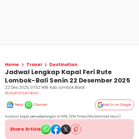
Home
Travel
Destination
Jadwal Lengkap Kapal Feri Rute
Lombok-Bali Senin 22 Desember 2025
22 Des 2025, 07:52 WIB
Kab. Lombok Barat
Muhammad Nasir
News
Channel
Add Us on Google
Ilustrasi kapal penyeberangan di NTB. (IDN Times/Muhammad Nasir)
Share Article