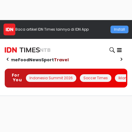
Baca artikel
IDN Times
lainnya di IDN App
Install
NTB
Home
Food
News
Sport
Travel
For
Indonesia Summit 2026
Soccer Times
Iklanin 
You