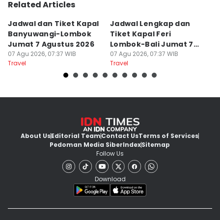
Related Articles
Jadwal dan Tiket Kapal
Jadwal Lengkap dan
4
Banyuwangi-Lombok
Tiket Kapal Feri
d
Jumat 7 Agustus 2026
Lombok-Bali Jumat 7
s
07 Agu 2026, 07:37 WIB
Agustus 2026
07 Agu 2026, 07:37 WIB
07
Travel
Travel
Tr
About Us
Editorial Team
Contact Us
Terms of Services
Pedoman Media Siber
Index
Sitemap
Follow Us
Download