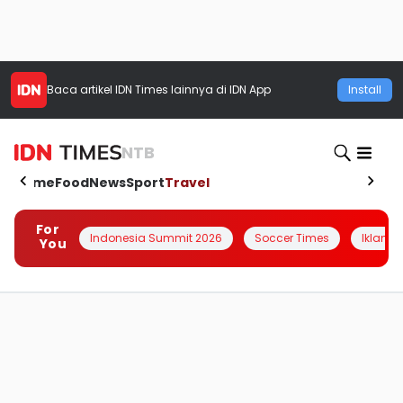
Baca artikel
IDN Times
lainnya di IDN App
Install
NTB
Home
Food
News
Sport
Travel
For
Indonesia Summit 2026
Soccer Times
Iklanin 
You