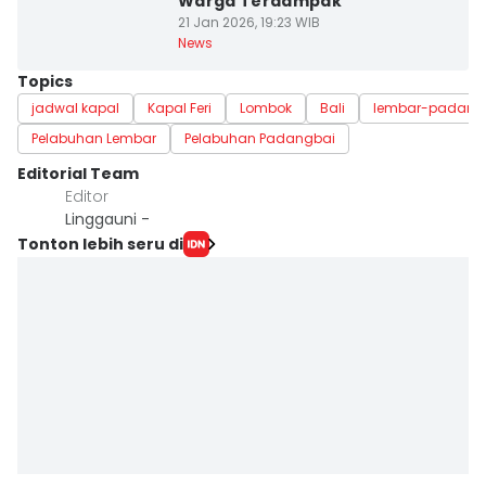
Warga Terdampak
21 Jan 2026, 19:23 WIB
News
Topics
jadwal kapal
Kapal Feri
Lombok
Bali
lembar-padang
Pelabuhan Lembar
Pelabuhan Padangbai
Editorial Team
Editor
Linggauni -
Tonton lebih seru di