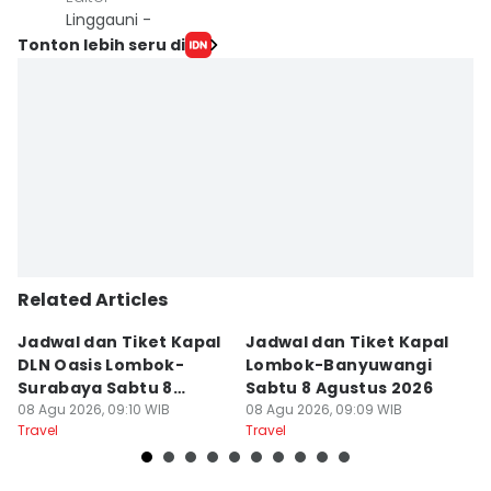
Linggauni -
Tonton lebih seru di
Related Articles
Jadwal dan Tiket Kapal
Jadwal dan Tiket Kapal
J
DLN Oasis Lombok-
Lombok-Banyuwangi
F
Surabaya Sabtu 8
Sabtu 8 Agustus 2026
S
Agustus 2026
08 Agu 2026, 09:10 WIB
08 Agu 2026, 09:09 WIB
08
Travel
Travel
Tr