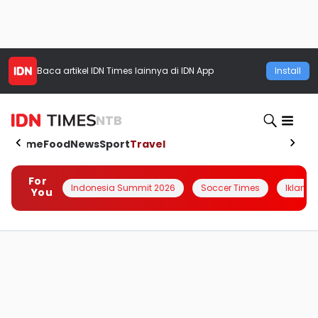
Baca artikel
IDN Times
lainnya di IDN App
Install
NTB
Home
Food
News
Sport
Travel
For
Indonesia Summit 2026
Soccer Times
Iklanin 
You