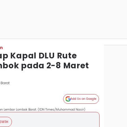
on
p Kapal DLU Rute
bok pada 2-8 Maret
 Barat
Add Us on Google
uhan Lembar Lombok Barat. (IDN Times/Muhammad Nasir)
5W1H