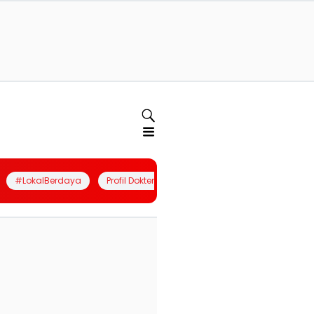
#LokalBerdaya
Profil Dokter
Quiz
Join Community