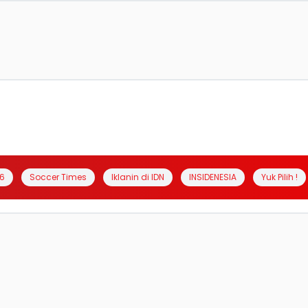
6
Soccer Times
Iklanin di IDN
INSIDENESIA
Yuk Pilih !