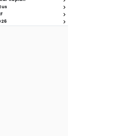
tus
FF
026