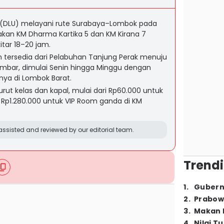
(DLU) melayani rute Surabaya–Lombok pada
an KM Dharma Kartika 5 dan KM Kirana 7
tar 18–20 jam.
 tersedia dari Pelabuhan Tanjung Perak menuju
embar, dimulai Senin hingga Minggu dengan
nya di Lombok Barat.
urut kelas dan kapal, mulai dari Rp60.000 untuk
 Rp1.280.000 untuk VIP Room ganda di KM
ssisted and reviewed by our editorial team.
Trendi
1
.
Gubern
2
.
Prabow
3
.
Makan B
4
.
Nilai T