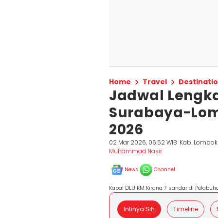
Home
Travel
Destinati
Jadwal Lengka
Surabaya-Lom
2026
02 Mar 2026, 06:52 WIB
Kab. Lombok
Muhammad Nasir
News
Channel
Kapal DLU KM Kirana 7 sandar di Pelab
Intinya Sih
Timeline