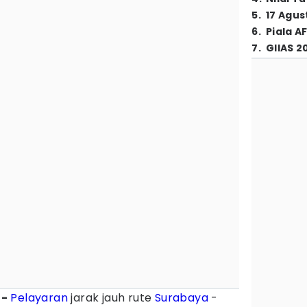
5
.
17 Agus
6
.
Piala A
7
.
GIIAS 2
 -
Pelayaran
jarak jauh rute
Surabaya
-