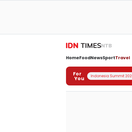
NTB
Home
Food
News
Sport
Travel
For
Indonesia Summit 202
You