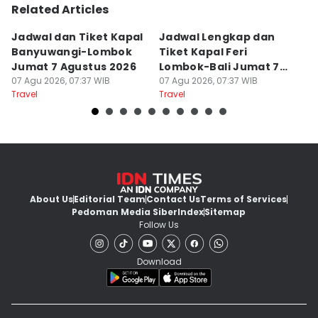
Related Articles
Jadwal dan Tiket Kapal
Jadwal Lengkap dan
4
Banyuwangi-Lombok
Tiket Kapal Feri
d
Jumat 7 Agustus 2026
Lombok-Bali Jumat 7
s
07 Agu 2026, 07:37 WIB
Agustus 2026
07 Agu 2026, 07:37 WIB
07
Travel
Travel
Tr
About Us
Editorial Team
Contact Us
Terms of Services
Pedoman Media Siber
Index
Sitemap
Follow Us
Download