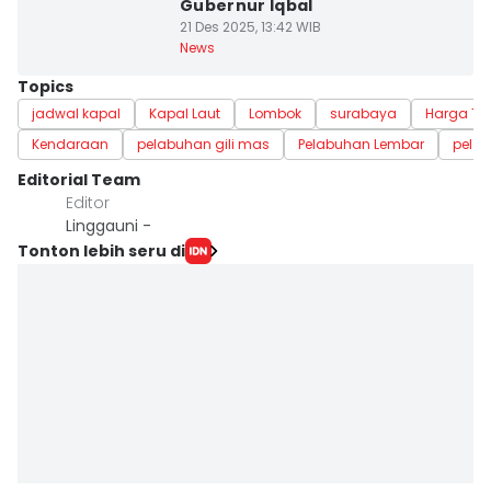
Gubernur Iqbal
21 Des 2025, 13:42 WIB
News
Topics
jadwal kapal
Kapal Laut
Lombok
surabaya
Harga Tik
Kendaraan
pelabuhan gili mas
Pelabuhan Lembar
pelab
Editorial Team
Editor
Linggauni -
Tonton lebih seru di