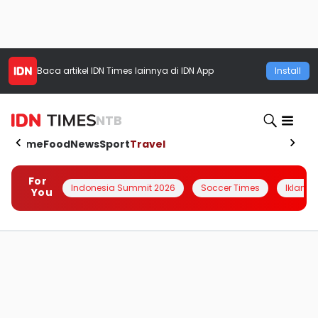
Baca artikel
IDN Times
lainnya di IDN App
Install
NTB
Home
Food
News
Sport
Travel
For
Indonesia Summit 2026
Soccer Times
Iklanin 
You