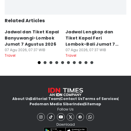
Related Articles
Jadwal dan Tiket Kapal
Jadwal Lengkap dan
4
Banyuwangi-Lombok
Tiket Kapal Feri
d
Jumat 7 Agustus 2026
Lombok-Bali Jumat 7
s
07 Agu 2026, 07:37 WIB
Agustus 2026
07 Agu 2026, 07:37 WIB
07
Travel
Travel
Tr
About Us
Editorial Team
Contact Us
Terms of Services
Pedoman Media Siber
Index
Sitemap
Follow Us
Download