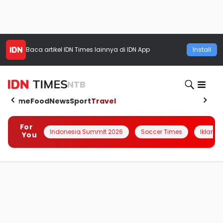
Baca artikel
IDN Times
lainnya di IDN App
Install
NTB
Home
Food
News
Sport
Travel
For
Indonesia Summit 2026
Soccer Times
Iklanin 
You