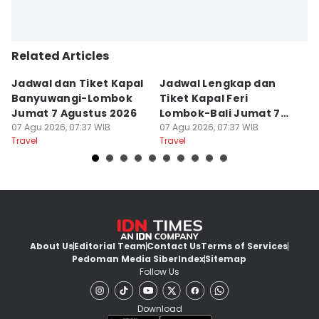
Related Articles
Jadwal dan Tiket Kapal
Jadwal Lengkap dan
4
Banyuwangi-Lombok
Tiket Kapal Feri
d
Jumat 7 Agustus 2026
Lombok-Bali Jumat 7
s
07 Agu 2026, 07:37 WIB
Agustus 2026
07 Agu 2026, 07:37 WIB
07
Travel
Travel
Tr
About Us
Editorial Team
Contact Us
Terms of Services
Pedoman Media Siber
Index
Sitemap
Follow Us
Download