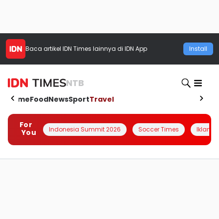
Baca artikel
IDN Times
lainnya di IDN App
Install
NTB
Home
Food
News
Sport
Travel
For
Indonesia Summit 2026
Soccer Times
Iklanin 
You