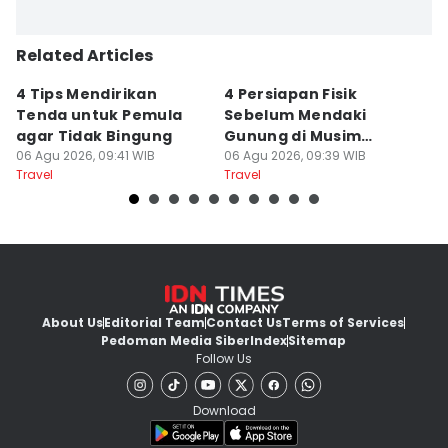
Related Articles
4 Tips Mendirikan
4 Persiapan Fisik
5
Tenda untuk Pemula
Sebelum Mendaki
E
agar Tidak Bingung
Gunung di Musim
B
06 Agu 2026, 09:41 WIB
Kemarau
06 Agu 2026, 09:39 WIB
B
06
Travel
Travel
Tr
About Us
Editorial Team
Contact Us
Terms of Services
Pedoman Media Siber
Index
Sitemap
Follow Us
Download