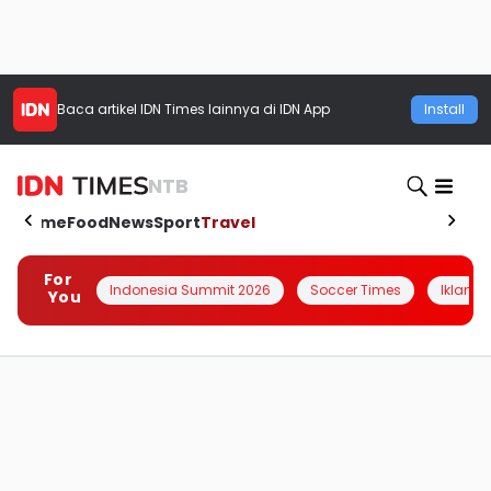
Baca artikel
IDN Times
lainnya di IDN App
Install
NTB
Home
Food
News
Sport
Travel
For
Indonesia Summit 2026
Soccer Times
Iklanin 
You