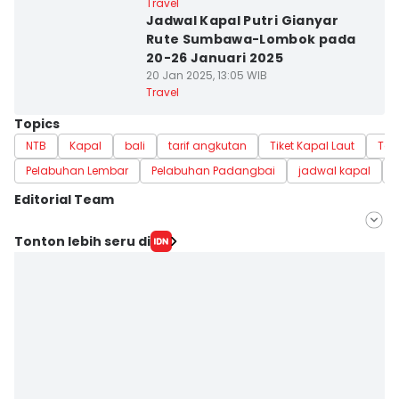
Travel
Jadwal Kapal Putri Gianyar
Rute Sumbawa-Lombok pada
20-26 Januari 2025
20 Jan 2025, 13:05 WIB
Travel
Topics
NTB
Kapal
bali
tarif angkutan
Tiket Kapal Laut
Tari
Pelabuhan Lembar
Pelabuhan Padangbai
jadwal kapal
Editorial Team
Editor
Tonton lebih seru di
Linggauni -
Editor
Muhammad Nasir