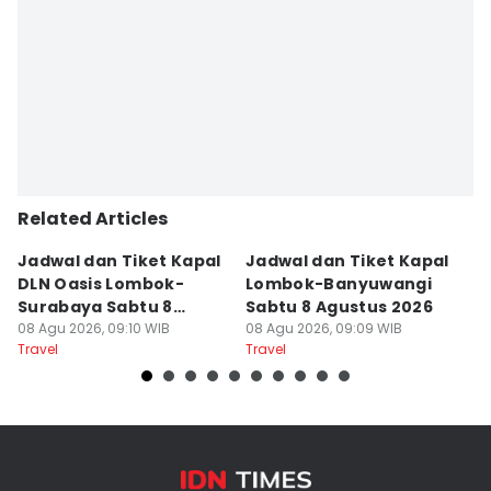
Related Articles
Jadwal dan Tiket Kapal
Jadwal dan Tiket Kapal
J
DLN Oasis Lombok-
Lombok-Banyuwangi
F
Surabaya Sabtu 8
Sabtu 8 Agustus 2026
S
Agustus 2026
08 Agu 2026, 09:10 WIB
08 Agu 2026, 09:09 WIB
08
Travel
Travel
Tr