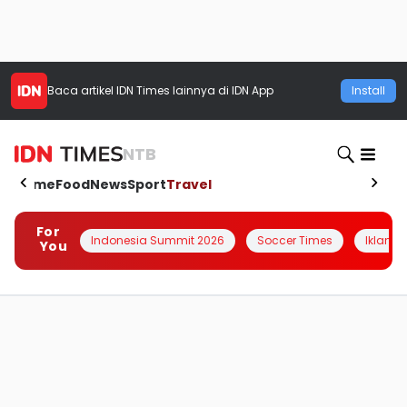
Baca artikel
IDN Times
lainnya di IDN App
Install
NTB
Home
Food
News
Sport
Travel
For
Indonesia Summit 2026
Soccer Times
Iklanin 
You