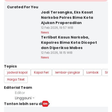
Curated For You
Jadi Tersangka, Eks Kasat
Narkoba Polres Bima Kota
Ajukan Praperadilan
12 Feb 2026, 19:57 WIB
News
Terlibat Kasus Narkoba,
Kapolres Bima Kota Dicopot
dan Diperiksa Mabes
12 Feb 2026, 18:15 WIB
News
Topics
jadwal kapal
Kapal Feri
lembar-jangkar
Lombok
Sit
Harga Tiket
Editorial Team
Editor
Linggauni -
Tonton lebih seru di