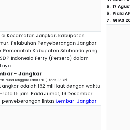
5
.
17 Agus
6
.
Piala A
7
.
GIIAS 2
 di Kecamatan Jangkar, Kabupaten
Timur. Pelabuhan Penyeberangan Jangkar
k Pemerintah Kabupaten Situbondo yang
SDP Indonesia Ferry (Persero) dalam
tnya.
embar - Jangkar
t, Nusa Tenggara Barat (NTB). (dok. ASDP)
Jangkar adalah 152 mill laut dengan waktu
a-rata 16 jam. Pada Jumat, 19 Desember
l
penyeberangan lintas
Lembar-Jangkar
.