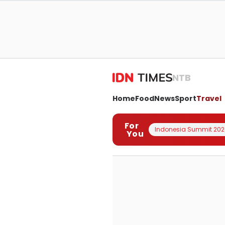
NTB
Home
Food
News
Sport
Travel
For
Indonesia Summit 202
You