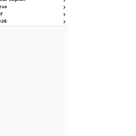
tus
FF
026