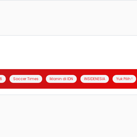
6
Soccer Times
Iklanin di IDN
INSIDENESIA
Yuk Pilih !