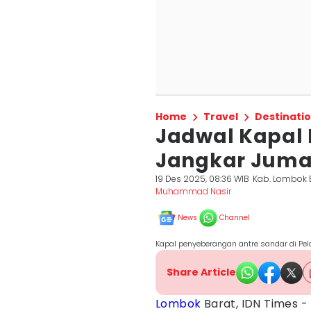
Home
Travel
Destinati
Jadwal Kapal 
Jangkar Juma
19 Des 2025, 08:36 WIB
Kab. Lombok 
Muhammad Nasir
News
Channel
Kapal penyeberangan antre sandar di P
Share Article
Lombok
Barat, IDN Times -