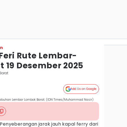
on
Feri Rute Lembar-
t 19 Desember 2025
Barat
Add Us on Google
elabuhan Lembar Lombok Barat. (IDN Times/Muhammad Nasir)
 Penyeberangan jarak jauh kapal ferry dari