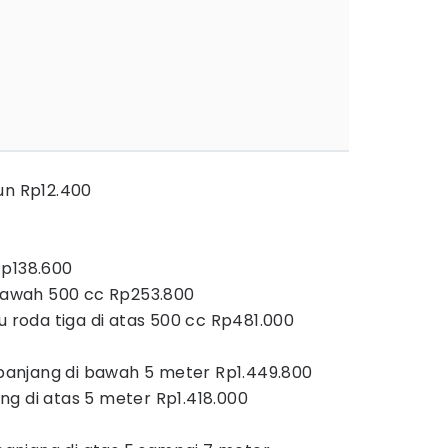
ang
un Rp12.400
aan
Rp138.600
 bawah 500 cc Rp253.800
u roda tiga di atas 500 cc Rp481.000
 IV
anjang di bawah 5 meter Rp1.449.800
ng di atas 5 meter Rp1.418.000
n V