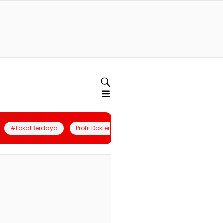
#LokalBerdaya
Profil Dokter
Quiz
Join Community