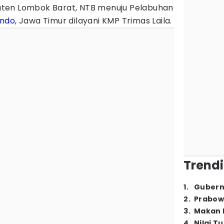
ten Lombok Barat, NTB menuju Pelabuhan
ondo
, Jawa Timur dilayani KMP Trimas Laila.
Trendi
1
.
Gubern
2
.
Prabow
3
.
Makan B
4
.
Nilai T