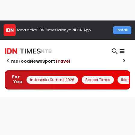
Baca artikel
IDN Times
lainnya di IDN App
Install
NTB
Home
Food
News
Sport
Travel
For
Indonesia Summit 2026
Soccer Times
Iklanin 
You