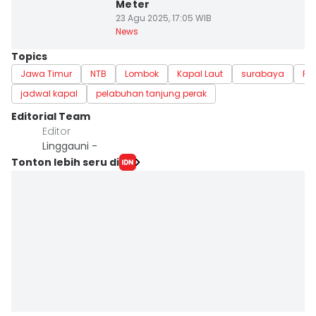
Meter
23 Agu 2025, 17:05 WIB
News
Topics
Jawa Timur
NTB
Lombok
Kapal Laut
surabaya
Pe
jadwal kapal
pelabuhan tanjung perak
Editorial Team
Editor
Linggauni -
Tonton lebih seru di