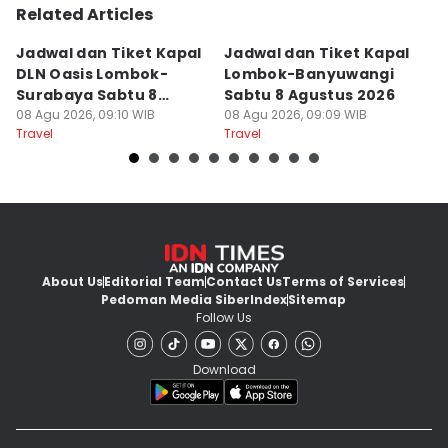
Related Articles
Jadwal dan Tiket Kapal
Jadwal dan Tiket Kapal
J
DLN Oasis Lombok-
Lombok-Banyuwangi
F
Surabaya Sabtu 8
Sabtu 8 Agustus 2026
S
Agustus 2026
08 Agu 2026, 09:10 WIB
08 Agu 2026, 09:09 WIB
08
Travel
Travel
Tr
About Us
Editorial Team
Contact Us
Terms of Services
Pedoman Media Siber
Index
Sitemap
Follow Us
Download