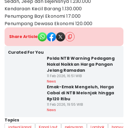
Sedan, Jeep dan sejenisnya 1.230.000
Kendaraan Kecil Barang 1.130.000
Penumpang Bayi Ekonomi 17.000
Penumpang Dewasa Ekonomi 120.000
Share Article
Curated For You
Polda NTB Warning Pedagang
Nakal Naikkan Harga Pangan
Jelang Ramadan
11 Feb 2026, 16:51 WIB
News
Emak-Emak Mengeluh, Harga
Cabai di NTB Melonjak hingga
Rp120 Ribu
11 Feb 2026, 19:55 WIB
News
Topics
jadwal kapal
Kapal Laut
pelayaran
Lombok
banyuwa