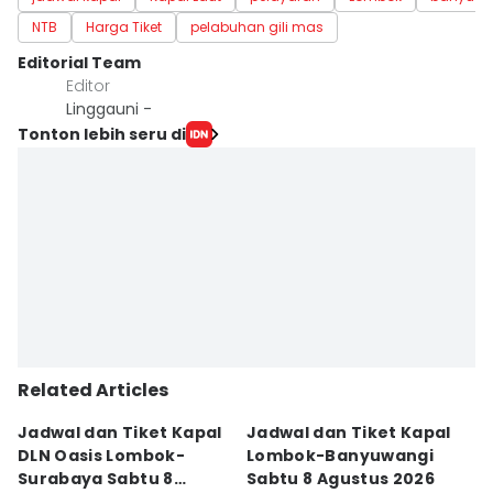
NTB
Harga Tiket
pelabuhan gili mas
Editorial Team
Editor
Linggauni -
Tonton lebih seru di
Related Articles
Jadwal dan Tiket Kapal
Jadwal dan Tiket Kapal
J
DLN Oasis Lombok-
Lombok-Banyuwangi
F
Surabaya Sabtu 8
Sabtu 8 Agustus 2026
S