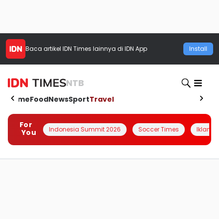
Baca artikel
IDN Times
lainnya di IDN App
Install
NTB
Home
Food
News
Sport
Travel
For
Indonesia Summit 2026
Soccer Times
Iklanin 
You