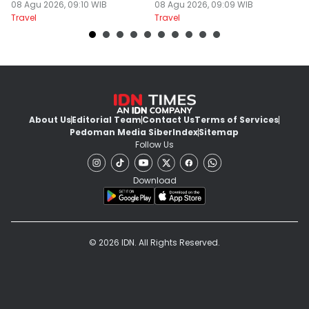
Agustus 2026
08 Agu 2026, 09:10 WIB
08 Agu 2026, 09:09 WIB
08
Travel
Travel
Tr
About Us
Editorial Team
Contact Us
Terms of Services
Pedoman Media Siber
Index
Sitemap
Follow Us
Download
© 2026 IDN. All Rights Reserved.