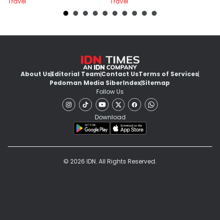
Travel
Travel
Tr
About Us
Editorial Team
Contact Us
Terms of Services
Pedoman Media Siber
Index
Sitemap
Follow Us
Download
© 2026 IDN. All Rights Reserved.