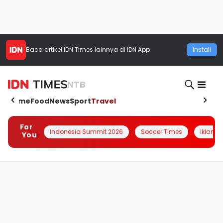
Baca artikel
IDN Times
lainnya di IDN App
Install
NTB
Home
Food
News
Sport
Travel
For
Indonesia Summit 2026
Soccer Times
Iklanin 
You