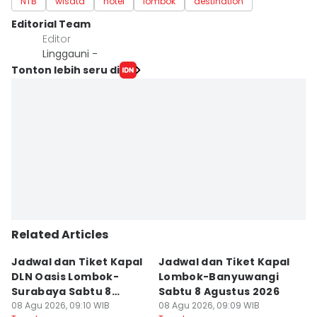
NTB
wisata
hotel
lombok
destination
Editorial Team
Editor
Linggauni -
Tonton lebih seru di
Related Articles
Jadwal dan Tiket Kapal
Jadwal dan Tiket Kapal
J
DLN Oasis Lombok-
Lombok-Banyuwangi
F
Surabaya Sabtu 8
Sabtu 8 Agustus 2026
S
Agustus 2026
08 Agu 2026, 09:10 WIB
08 Agu 2026, 09:09 WIB
08